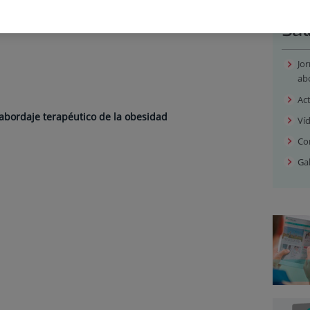
Sal
Jor
ab
Ac
 abordaje terapéutico de la obesidad
Ví
Co
Gal