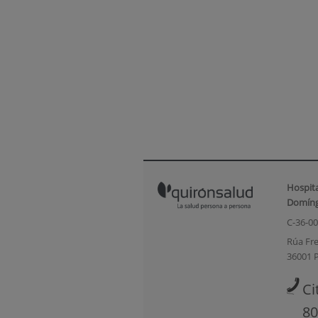
Hospit
Domín
C-36-0
Rúa Fre
36001 
Ci
80