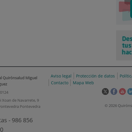
Aviso legal
Protección de datos
Políti
al Quirónsalud Miguel
Contacto
Mapa Web
guez
Este
Este
Est
00124
enlace
enlace
enl
i Xoan de Navarrete, 9
se
se
se
© 2026 Quiróns
Pontevedra Pontevedra
abrirá
abrirá
abr
en
en
en
tas - 986 856
una
una
un
ventana
ventana
ven
0