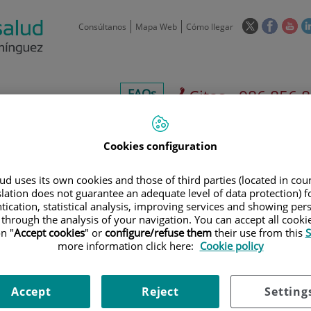
Este
Este
Est
Consúltanos
Mapa Web
Cómo llegar
enlace
enlace
enl
se
se
se
abrirá
abrirá
abr
en
en
en
centros-
FAQs
Citas - 986 856 
una
una
un
faq
ventana
ventan
ve
 de
Aseguradoras y
Nuestro
Sala
nueva.
nueva.
nue
os
mutuas
centro
pre
Cookies configuration
d uses its own cookies and those of third parties (located in co
slation does not guarantee an adequate level of data protection) f
tication, statistical analysis, improving services and showing per
Aseguradoras y
Unidad de Neuro-
 through the analysis of your navigation. You can accept all cooki
mutuas
Rehabilitación
n "
Accept cookies
" or
configure/refuse them
their use from this
S
more information click here:
Cookie policy
900 301 013
Teléfono de atención al usuario
Accept
Reject
Setting