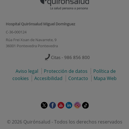
Hospital Quirónsalud Miguel Domínguez
C-36-000124
Rúa Frei Xoan de Navarrete, 9
36001 Pontevedra Pontevedra
Citas - 986 856 800
Aviso legal
Protección de datos
Política de
cookies
Accesibilidad
Contacto
Mapa Web
Este
Este
Este
Este
Este
Enlace
enlace
enlace
enlace
enlace
enlace
a
se
se
se
se
se
una
© 2026 Quirónsalud - Todos los derechos reservados
abrirá
abrirá
abrirá
abrirá
abrirá
aplicación
en
en
en
en
en
externa.