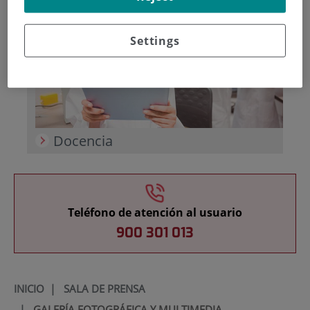
Settings
Docencia
Teléfono de atención al usuario
900 301 013
INICIO
|
SALA DE PRENSA
|
GALERÍA FOTOGRÁFICA Y MULTIMEDIA