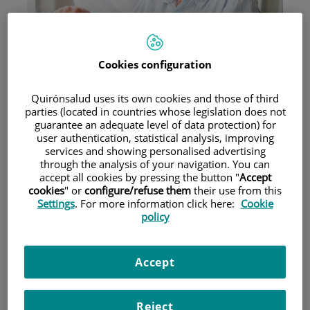
Pacientes y visitantes
Cookies configuration
Quirónsalud uses its own cookies and those of third
parties (located in countries whose legislation does not
guarantee an adequate level of data protection) for
user authentication, statistical analysis, improving
services and showing personalised advertising
Aseguradoras y mutuas
through the analysis of your navigation. You can
accept all cookies by pressing the button "
Accept
cookies
" or
configure/refuse them
their use from this
Settings
. For more information click here:
Cookie
policy
Accept
Unidad de Neuro-Rehabilitación
Reject