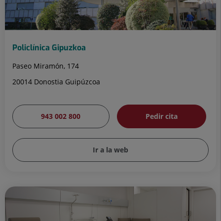
Policlínica Gipuzkoa
Paseo Miramón, 174
20014 Donostia Guipúzcoa
943 002 800
Pedir cita
Ir a la web