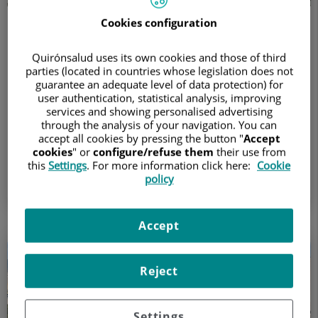
Cookies configuration
Hospital Quirónsalud Tenerife
Quirónsalud uses its own cookies and those of third
Calle Poeta Rodríguez Herrera, 1
parties (located in countries whose legislation does not
38006 Santa Cruz de Tenerife Sta.Cruz Tenerife
guarantee an adequate level of data protection) for
user authentication, statistical analysis, improving
services and showing personalised advertising
through the analysis of your navigation. You can
922 270 700
922 574 233
Pedir cita
accept all cookies by pressing the button "
Accept
cookies
" or
configure/refuse them
their use from
this
Settings
. For more information click here:
Cookie
policy
Ir a la web
Accept
Reject
Settings