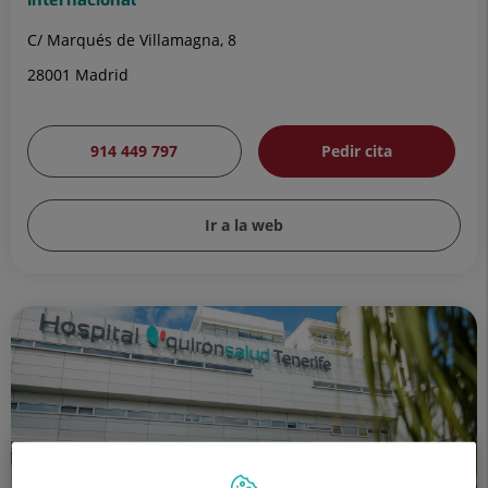
C/ Marqués de Villamagna, 8
28001 Madrid
914 449 797
Pedir cita
Ir a la web