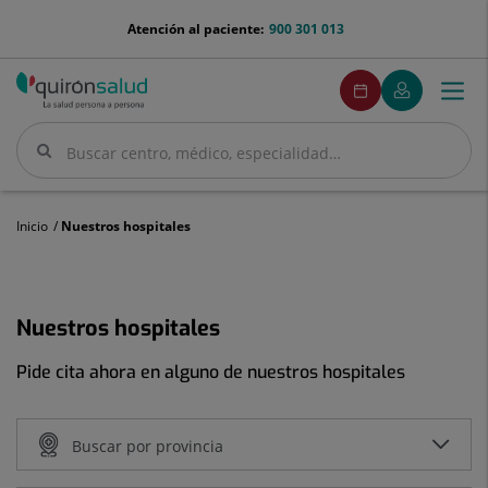
Saltar al contenido
menu-
Atención al paciente:
900 301 013
telefono
menuPedirCita
Pedir
Mi
Togg
Menú
cita
Quirónsalud
navi
Buscar
Buscar
Inicio
Nuestros hospitales
Nuestros hospitales
Nuestros
hospitales
Pide cita ahora en alguno de nuestros hospitales