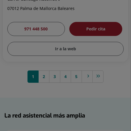
07012 Palma de Mallorca Baleares
971 448 500
Pedir cita
Ir a la web
1
2
siguiente >
3
4
>>
5
La red asistencial más amplia