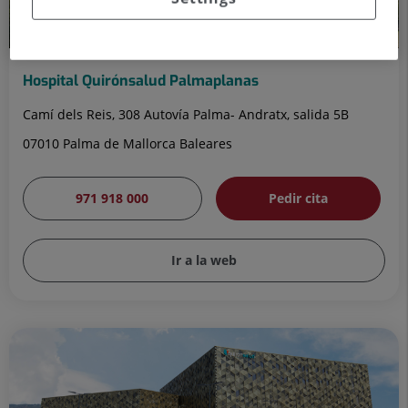
Hospital Quirónsalud Palmaplanas
Camí dels Reis, 308 Autovía Palma- Andratx, salida 5B
07010 Palma de Mallorca Baleares
971 918 000
Pedir cita
Ir a la web