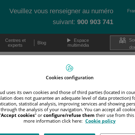
Veuillez vous renseigner au numéro
Lan
Fra
Act
suivant:
900 903 741
So
Centres et
Espace
Blog
experts
multimédia
do
Les techniques
Les
OUPLE DE FEMMES
La préservation de la fertilité
Le sou
MMES
Cookies configuration
La vitrification d’ovocytes et d’embryons
Le cons
MACS (Magnetic Activated Cell Sorting)
La gyné
d uses its own cookies and those of third parties (located in co
l’acco
Le diagnostic génétique pré-implantation
 une grossesse
slation does not guarantee an adequate level of data protection) f
(DGP)
L’accou
tication, statistical analysis, improving services and showing per
Le système Time-lapse
 through the analysis of your navigation. You can accept all cooki
Pédiatr
"
Accept cookies
" or
configure/refuse them
their use from thi
ues de reproduction assistée permettent
more information click here:
Cookie policy
Remplissez 
e, ayant une partenaire féminine, puisse
une évaluat
serons avec
einte moyennant un embryon fécondé par