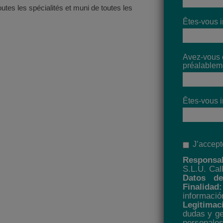
utes les spécialités et muni de toutes les
Êtes-vous in
Avez-vous é
préalablem
Êtes-vous i
J’accept
Responsab
S.L.U. Cal
Datos d
Finalidad:
informa
Legitimac
dudas y ge
personale