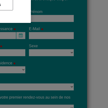
s
Prénom
issance
E-Mail
Sélectionner une date
Sexe
sidence
e votre premier rendez-vous au sein de nos