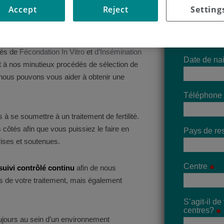
Accept
Reject
Setting
de la partenaire et des spermatozoïdes
ur.
Nom
echniques et aux traitements avancés et
sés de
Fécondation In Vitro
et
d’Insémination
Date de na
 à nos minutieux procédés de sélection de
nous pouvons vous aider à obtenir une
Téléphone
es à se soumettre à un traitement de fertilité.
côtés afin que vous puissiez le faire en
Pays de re
rises et soutenues.
Centre
suivi contrôlé continu
afin de nous
s de votre traitement, mais également
S’agit-il d
centres?
toujours au sein d’un environnement