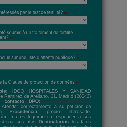
téressés par le test de fertilité?
té soumis à un traitement de fertilité
ent?
nclus sur une liste d’attente publique?
e la Clause de protection de données
le:
IDCQ HOSPITALES Y SANIDAD
le Ramírez de Arellano, 21, Madrid (28043)
e contacto DPO:
DPO@quironsalud.es
Atender correctamente a su petición de
ción
Procedencia:
propio interesado.
ión:
Interés legítimo en responder a sus
stionar sus citas
. Destinatarios
: los datos
s no serán comunicados a terceros salvo