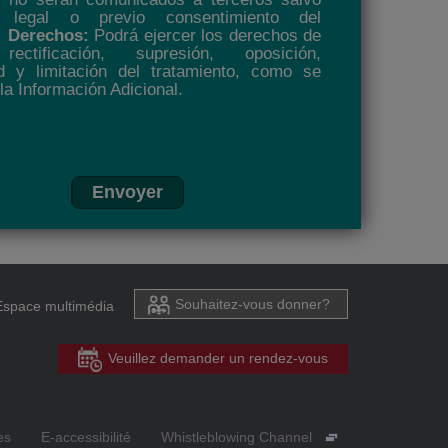
ón legal o previo consentimiento del
.
Derechos:
Podrá ejercer los derechos de
rectificación, supresión, oposición,
ad y limitación del tratamiento, como se
la Información Adicional.
Envoyer
Souhaitez-vous donner?
Espace multimédia
Veuillez demander un rendez-vous
es
E-accessibilité
Whistleblowing Channel