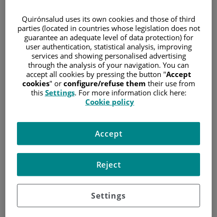
EN REPRODUCCIÓN ASISTIDA
Quirónsalud uses its own cookies and those of third
La Unidad de Reproducción Asistida ha
parties (located in countries whose legislation does not
realizado 30 ciclos en un mes desde su
guarantee an adequate level of data protection) for
user authentication, statistical analysis, improving
reanudación asistencial, con especiales
services and showing personalised advertising
medidas de seguridad certificadas y
through the analysis of your navigation. You can
recomendadas por las sociedades científicas.
accept all cookies by pressing the button "
Accept
1 de junio de 2020
cookies
" or
configure/refuse them
their use from
/
Hospital Quirónsalud Málaga
/
Reproducción asistida
this
Settings
. For more information click here:
Cookie policy
Accept
Reject
Settings