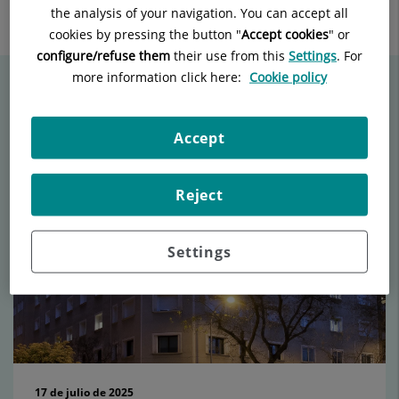
Enviar
Compartir
Compartir
the analysis of your navigation. You can accept all
a
en
en
cookies by pressing the button "
Accept cookies
" or
Twitter
Facebook
Linkedin
configure/refuse them
their use from this
Settings
. For
more information click here:
Cookie policy
Contenidos relacionados
Accept
Reject
Número
de
diapositivas:
Settings
15
17 de julio de 2025