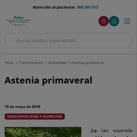
Saltar al contenido
menu-
Atención al paciente:
900 301 013
telefono
menuAcceso
Este
Este
Pedir
Mi
Togg
Menú
enlace
enlace
cita
Quirónsalud
se
se
navi
abrirá
abrirá
en
en
Buscar
una
una
Buscar
ventana
ventana
nueva.
nueva.
Inicio
Comunicación
Actualidad
Astenia primaveral
Astenia
Astenia primaveral
primaveral
18 de mayo de 2016
ENDOCRINOLOGÍA Y NUTRICIÓN
¡
La
tan esperada