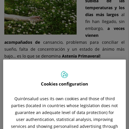
subida de las
temperaturas y los
días más largos
al
fin han llegado, sin
embargo,
a veces
vienen
acompañados de
cansancio, problemas para conciliar el
sueño, falta de concentración y un estado de ánimo más
bajo… es lo que se denomina
Astenia Primaveral
!
Desde la
consulta de nutrición
tenemos las
claves para
combatirla
, basta con aplicar ciertos hábitos e
incluir en
nuestra dieta ciertos alimentos
, como las fresas, el aguacate,
Cookies configuration
los albaricoques, setas y champiñones… imprescindibles para
hacer frente al cansancio y así disfrutar de esta época tan
Quirónsalud uses its own cookies and those of third
esperada.
parties (located in countries whose legislation does not
¡No dudes en
acudir a la consulta de nutrición si la astenia
guarantee an adequate level of data protection) for
primaveral está acechándote
, podemos ayudarte!
user authentication, statistical analysis, improving
services and showing personalised advertising through