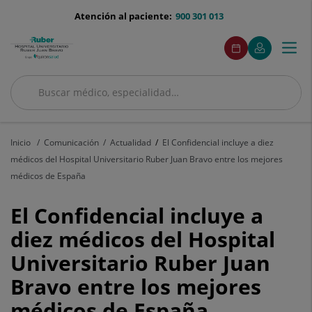
Saltar al contenido
menu-
Atención al paciente:
900 301 013
telefono
menuAcceso
Este
Este
Pedir
Mi
Togg
Menú
enlace
enlace
cita
Quirónsalud
se
se
navi
abrirá
abrirá
en
en
Buscar
una
una
Buscar
ventana
ventana
nueva.
nueva.
Inicio
Comunicación
Actualidad
El Confidencial incluye a diez
médicos del Hospital Universitario Ruber Juan Bravo entre los mejores
médicos de España
El
El Confidencial incluye a
Confidencial
diez médicos del Hospital
Universitario Ruber Juan
incluye
Bravo entre los mejores
a
médicos de España