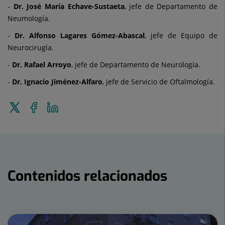
-
Dr. José María Echave-Sustaeta
, jefe de Departamento de
Neumología.
-
Dr. Alfonso Lagares Gómez-Abascal
, jefe de Equipo de
Neurocirugía.
-
Dr. Rafael Arroyo
, jefe de Departamento de Neurología.
-
Dr. Ignacio Jiménez-Alfaro
, jefe de Servicio de Oftalmología.
Enviar
Compartir
Compartir
a
en
en
Twitter
Facebook
Linkedin
Contenidos relacionados
Número