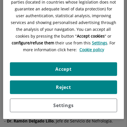
de
parties (located in countries whose legislation does not
Los médicos colegiados, hay más de 280.000 en España,
guarantee an adequate level of data protection) for
España
tuvieron la oportunidad de proponer a sus propios
user authentication, statistical analysis, improving
candidatos para las votaciones, con 3 médicos elegidos de
services and showing personalised advertising through
cada especialidad.
the analysis of your navigation. You can accept all
cookies by pressing the button "
Accept cookies
" or
Un total de
diez médicos del Hospital Universitario Ruber
configure/refuse them
their use from this
Settings
. For
Juan Bravo
han sido incluidos en la misma:
more information click here:
Cookie policy
-
Dr, José Angel Cabrera
, jefe de Departamento de
Cardiología.
Accept
-
Dr. Manuel Chamorro Pons
, jefe de Servicio de Cirugía Oral
y Maxilofacial.
Reject
-
Dr. Esteban Jódar
, jefe de Departamento de Endocrinología
y Nutrición Clínica.
-
Dr. Luis Serratosa Fernández
, jefe de Servicio de
Settings
Rehabilitación, Fisioterapia y Medicina del Deporte.
-
Dr. Ramón Delgado Lillo
, Jefe de Servicio de Nefrología.