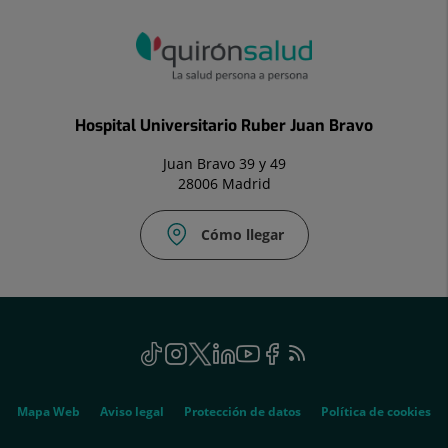
Hospital Universitario Ruber Juan Bravo
Juan Bravo 39 y 49
28006 Madrid
Cómo llegar
Social
TikTok
Este
Instagram
Este
Twitter
Enlace
Linkedin
Este
Youtube
Este
Facebook
Enlace
Feed
Este
enlace
enlace
a
enlace
enlace
a
RSS
enlace
se
se
una
se
se
una
se
Genérico
abrirá
abrirá
aplicación
abrirá
abrirá
aplicación
abrirá
Mapa Web
Aviso legal
Protección de datos
Política de cookies
en
en
externa.
en
en
externa.
en