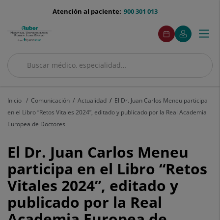
Saltar al contenido
menu-
Atención al paciente:
900 301 013
telefono
menuAcceso
Este
Este
Pedir
Mi
Togg
Menú
enlace
enlace
cita
Quirónsalud
se
se
navi
abrirá
abrirá
en
en
Buscar
una
una
Buscar
ventana
ventana
nueva.
nueva.
Inicio
Comunicación
Actualidad
El Dr. Juan Carlos Meneu participa
en el Libro “Retos Vitales 2024”, editado y publicado por la Real Academia
Europea de Doctores
El
El Dr. Juan Carlos Meneu
Dr.
participa en el Libro “Retos
Vitales 2024”, editado y
Juan
publicado por la Real
Carlos
Academia Europea de