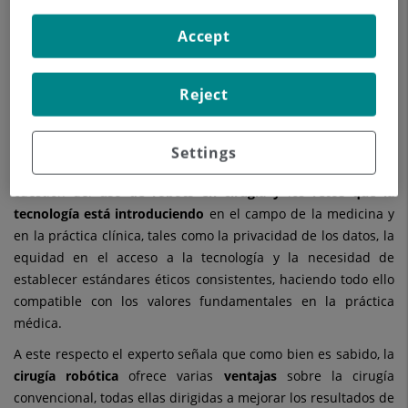
Accept
Reject
En esta
cuarta edición
, en la que han participado 110 autores,
el
Dr. Juan Carlos Meneu Díaz
, Jefe de Servicio de Cirugía
Settings
General
del
Hospital Universitario Ruber Juan Bravo
abordala
cuestión del
uso de robots en cirugía y
los
retos que la
tecnología está introduciendo
en el campo de la medicina y
en la práctica clínica, tales como la privacidad de los datos, la
equidad en el acceso a la tecnología y la necesidad de
establecer estándares éticos consistentes, haciendo todo ello
compatible con los valores fundamentales en la práctica
médica.
A este respecto el experto señala que como bien es sabido, la
cirugía robótica
ofrece varias
ventajas
sobre la cirugía
convencional, todas ellas dirigidas a mejorar los resultados de