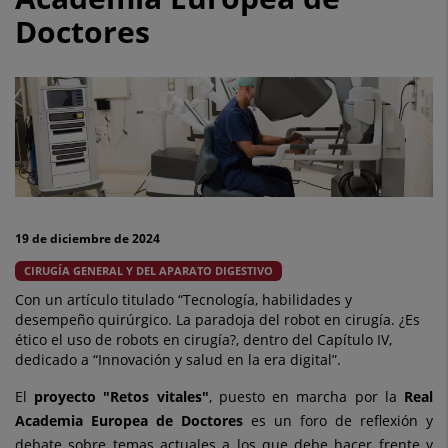
Meneu
Doctores
participa
en
el
Libro
“Retos
Vitales
19 de diciembre de 2024
2024”,
CIRUGÍA GENERAL Y DEL APARATO DIGESTIVO
editado
Con un artículo titulado “Tecnología, habilidades y
desempeño quirúrgico. La paradoja del robot en cirugía. ¿Es
y
ético el uso de robots en cirugía?, dentro del Capítulo IV,
dedicado a “Innovación y salud en la era digital”.
publicado
El
proyecto "Retos vitales"
, puesto en marcha por la
Real
por
Academia Europea de Doctores
es un foro de reflexión y
debate sobre temas actuales a los que debe hacer frente y