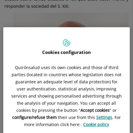
la
responder la sociedad del S. XXI.
Real
Academia
Europea
de
Cookies configuration
Doctores
Quirónsalud uses its own cookies and those of third
parties (located in countries whose legislation does not
guarantee an adequate level of data protection) for
user authentication, statistical analysis, improving
services and showing personalised advertising through
the analysis of your navigation. You can accept all
cookies by pressing the button "
Accept cookies
" or
configure/refuse them
their use from this
Settings
. For
more information click here:
Cookie policy