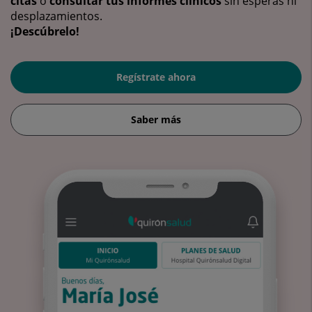
citas
o
consultar tus informes clínicos
sin esperas ni
desplazamientos.
¡Descúbrelo!
Regístrate ahora
Saber más