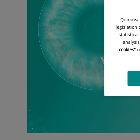
temporada
de
Quirónsal
YouHealth,
legislation
su
statistica
analysis
proyecto
cookies
" 
audiovisual
de
divulgación
sanitaria
sobre
enfermedades
complejas