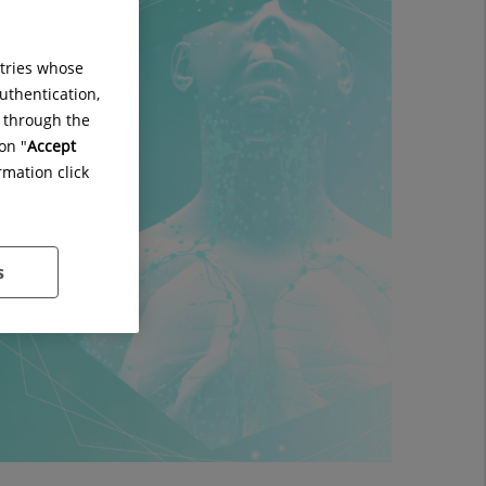
ntries whose
uthentication,
g through the
on "
Accept
rmation click
s