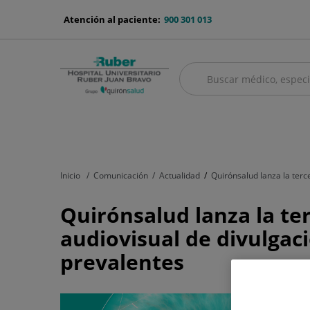
Saltar al contenido
menu-
Atención al paciente:
900 301 013
telefono
Buscar
Buscar
menú
Cuadro médico
Servicios médicos
Aseguradoras y mutuas
Nu
principal
Inicio
Comunicación
Actualidad
Quirónsalud lanza la ter
Quirónsalud
Quirónsalud lanza la t
lanza
audiovisual de divulgac
la
prevalentes
tercera