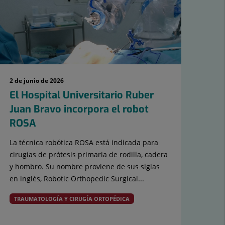
2 de junio de 2026
1 de
El Hospital Universitario Ruber
Gr
Juan Bravo incorpora el robot
la
ROSA
la
La técnica robótica ROSA está indicada para
El v
cirugías de prótesis primaria de rodilla, cadera
Rub
y hombro. Su nombre proviene de sus siglas
gra
en inglés, Robotic Orthopedic Surgical...
la U
TRAUMATOLOGÍA Y CIRUGÍA ORTOPÉDICA