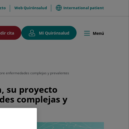
International patient
cto
Web Quirónsalud
so
Este
Este
dir cita
Mi Quirónsalud
Menú
Toggle
enlace
enlace
navigation
se
se
abrirá
abrirá
en
en
una
una
ventana
ventana
encia
nueva.
nueva.
sobre enfermedades complejas y prevalentes
, su proyecto
ades complejas y