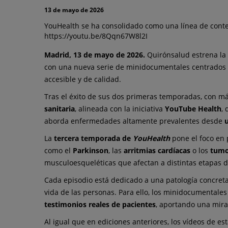
y
13 de mayo de 2026
prevalentes
YouHealth se ha consolidado como una línea de conten
https://youtu.be/8Qqn67W8l2I
Madrid, 13 de mayo de 2026.
Quirónsalud estrena la
con una nueva serie de minidocumentales centrados
accesible y de calidad.
Tras el éxito de sus dos primeras temporadas, con má
sanitaria
, alineada con la iniciativa
YouTube Health
,
aborda enfermedades altamente prevalentes desde
La
tercera temporada de
YouHealth
pone el foco en 
como el
Parkinson
, las
arritmias cardíacas
o los
tumo
musculoesqueléticas que afectan a distintas etapas de
Cada episodio está dedicado a una patología concreta 
vida de las personas. Para ello, los minidocumentales
testimonios reales de pacientes
, aportando una mira
Al igual que en ediciones anteriores, los vídeos de e