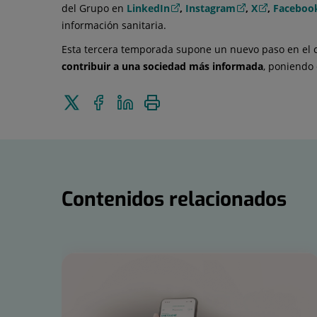
del Grupo en
LinkedIn
,
Instagram
,
X
,
Faceboo
información sanitaria.
Esta tercera temporada supone un nuevo paso en el
contribuir a una sociedad más informada
, poniendo 
Enviar
Compartir
Compartir
Imprimir
a
en
en
Twitter
Facebook
Linkedin
Contenidos relacionados
Número
de
diapositivas:
15