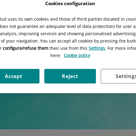
Cookies configuration
ud uses its own cookies and those of third parties (located in cou
 does not guarantee an adequate level of data protection) for user a
l analysis, improving services and showing personalised advertisin
 of your navigation. You can accept all cookies by pressing the butt
or
configure/refuse them
their use from this
Settings
. For more info
here:
Cookie policy
Accept
Reject
Setting