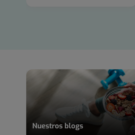
Diapositiva
1
de
15
Nuestros blogs