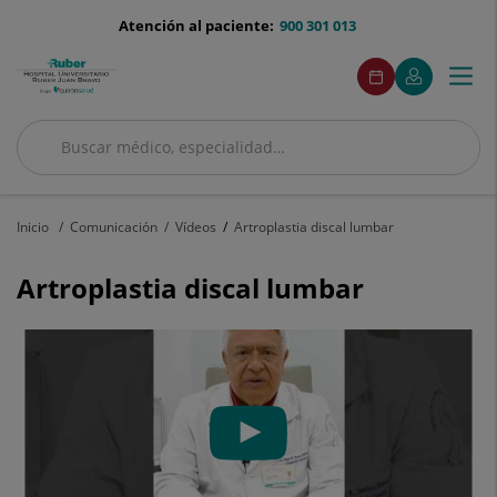
Saltar al contenido
menu-
Atención al paciente:
900 301 013
telefono
menuAcceso
Este
Este
Pedir
Mi
Togg
Menú
enlace
enlace
cita
Quirónsalud
se
se
navi
abrirá
abrirá
en
en
Buscar
una
una
Buscar
ventana
ventana
nueva.
nueva.
Inicio
Comunicación
Vídeos
Artroplastia discal lumbar
Artroplastia discal lumbar