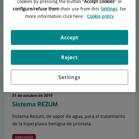
cookies by pressing the button "
Accept cookies
" or
configure/refuse them
their use from this
Settings
. For
more information click here:
Cookie policy
Número
de
diapositivas:
15
Accept
Reject
Settings
31 de octubre de 2019
Sistema REZUM
Sistema Rezum, de vapor de agua, para el tratamiento
de la hiperplasia benigna de próstata.
UROLOGÍA