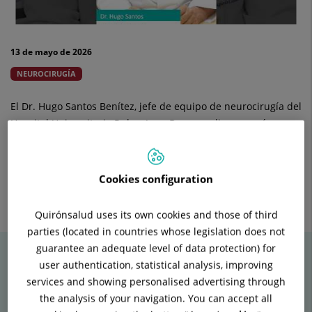
13 de mayo de 2026
NEUROCIRUGÍA
El Dr. Hugo Santos Benítez, jefe de equipo de neurocirugía del
Hospital Universitario Ruber Juan Bravo explica en qué
consiste esta técnica quirúrgica y en qué casos está
recomendada.
Cookies configuration
Enviar
Compartir
Compartir
a
en
en
Quirónsalud uses its own cookies and those of third
Twitter
Facebook
Linkedin
parties (located in countries whose legislation does not
guarantee an adequate level of data protection) for
user authentication, statistical analysis, improving
services and showing personalised advertising through
Vídeos relacionados
the analysis of your navigation. You can accept all