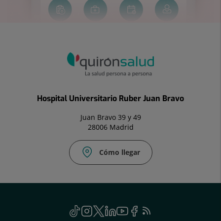
Hospital Universitario Ruber Juan Bravo
Juan Bravo 39 y 49
28006 Madrid
Cómo llegar
Social
TikTok
Este
Instagram
Este
Twitter
Enlace
Linkedin
Este
Youtube
Este
Facebook
Enlace
Feed
Este
enlace
enlace
a
enlace
enlace
a
RSS
enlace