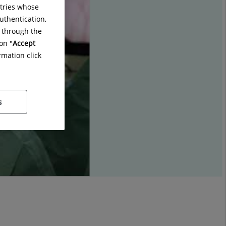
ntries whose
uthentication,
g through the
on "
Accept
rmation click
s