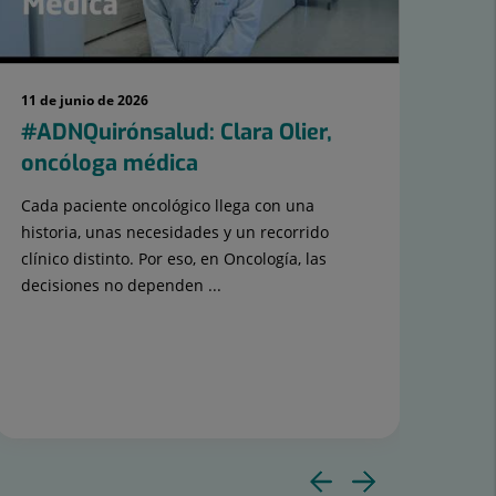
11 de junio de 2026
13 d
#ADNQuirónsalud: Clara Olier,
Ar
oncóloga médica
El D
neur
Cada paciente oncológico llega con una
Juan
historia, unas necesidades y un recorrido
quir
clínico distinto. Por eso, en Oncología, las
decisiones no dependen ...
NE
Diaposit
Diapos