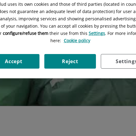
ud uses its own cookies and those of third parties (located in cou
 does not guarantee an adequate level of data protection) for user a
l analysis, improving services and showing personalised advertisin
 of your navigation. You can accept all cookies by pressing the butt
or
configure/refuse them
their use from this
Settings
. For more info
here:
Cookie policy
Accept
Reject
Setting