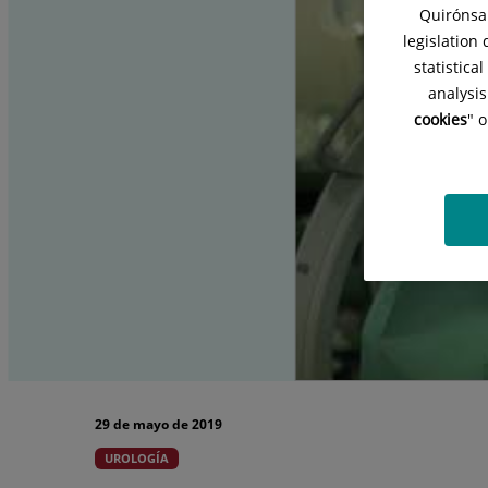
Quirónsal
legislation
statistica
analysis
cookies
" 
29 de mayo de 2019
UROLOGÍA