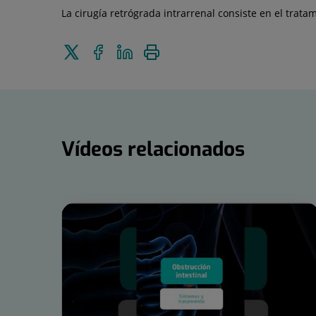
La cirugía retrógrada intrarrenal consiste en el tratam
Enviar
Compartir
Compartir
Imprimir
a
en
en
Twitter
Facebook
Linkedin
Vídeos relacionados
Número
de
diapositivas:
15