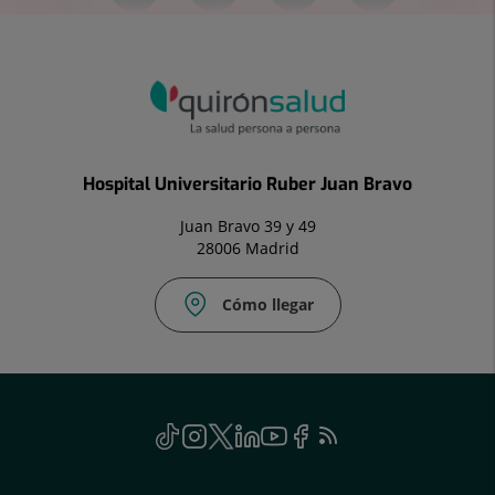
Hospital Universitario Ruber Juan Bravo
Juan Bravo 39 y 49
28006 Madrid
Cómo llegar
Social
TikTok
Este
Instagram
Este
Twitter
Enlace
Linkedin
Este
Youtube
Este
Facebook
Enlace
Feed
Este
enlace
enlace
a
enlace
enlace
a
RSS
enlace
se
se
una
se
se
una
se
Genérico