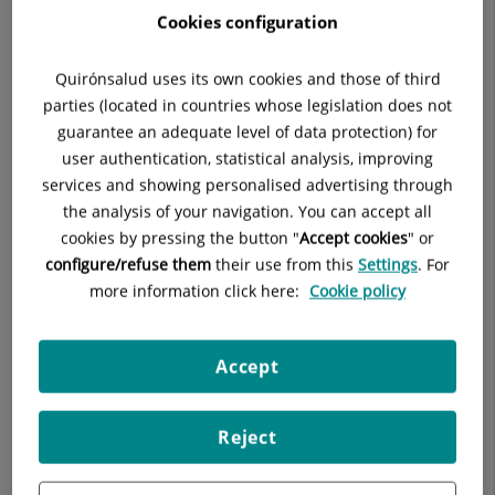
Cookies configuration
Médicos Especialistas
Quirónsalud uses its own cookies and those of third
parties (located in countries whose legislation does not
guarantee an adequate level of data protection) for
Blanca García Sandoval
user authentication, statistical analysis, improving
FACULTATIVO ESPECIALISTA OFTALMOLOGÍA
services and showing personalised advertising through
the analysis of your navigation. You can accept all
Oftalmología
cookies by pressing the button "
Accept cookies
" or
Ver ficha
Pedir cita
configure/refuse them
their use from this
Settings
. For
more information click here:
Cookie policy
Accept
Gema Franco Iglesias
FACULTATIVO ESPECIALISTA OFTALMOLOGÍA
Reject
Oftalmología
Ver ficha
Pedir cita