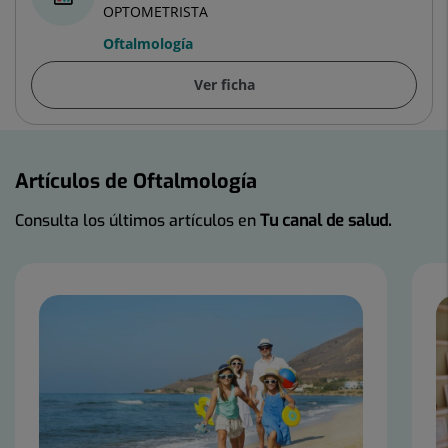
OPTOMETRISTA
Oftalmología
Ver ficha
Artículos de Oftalmología
Consulta los últimos artículos en
Tu canal de salud.
Número
de
diapositivas:
2