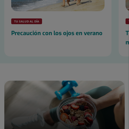
TU SALUD AL DÍA
Precaución con los ojos en verano
T
m
Diapositiva
1
de
2