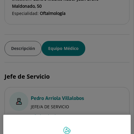
Maldonado, 50
Especialidad:
Oftalmología
Descripción
Equipo Médico
Jefe de Servicio
Pedro Arriola Villalobos
JEFE/A DE SERVICIO
Oftalmología
Ver ficha
Pedir cita