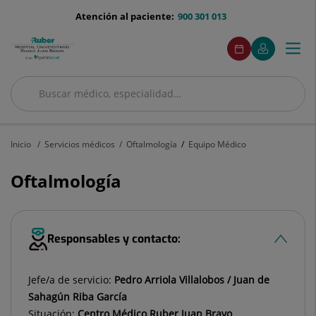
Saltar al contenido
menu-
Atención al paciente:
900 301 013
telefono
menuAcceso
Este
Este
Pedir
Mi
Togg
Menú
enlace
enlace
cita
Quirónsalud
se
se
navi
abrirá
abrirá
en
en
Buscar
una
una
Buscar
ventana
ventana
nueva.
nueva.
Inicio
Servicios médicos
Oftalmología
Equipo Médico
Oftalmología
Responsables y contacto:
Jefe/a de servicio:
Pedro Arriola Villalobos / Juan de
Sahagún Riba García
Situación:
Centro Médico Ruber Juan Bravo