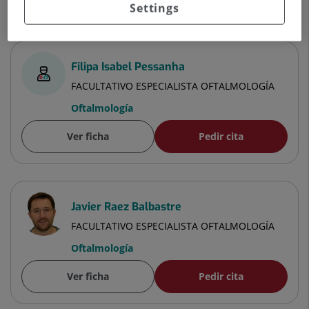
Settings
Filipa Isabel Pessanha
FACULTATIVO ESPECIALISTA OFTALMOLOGÍA
Oftalmología
Ver ficha
Pedir cita
Javier Raez Balbastre
FACULTATIVO ESPECIALISTA OFTALMOLOGÍA
Oftalmología
Ver ficha
Pedir cita