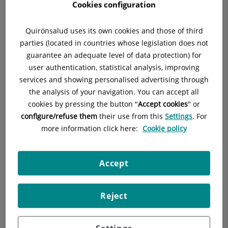
Cookies configuration
médico de familia que, acompañado de los mejores
especialistas, garantizan la asistencia integral de nuestros
Quirónsalud uses its own cookies and those of third
pacientes.
parties (located in countries whose legislation does not
La medicina de proximidad fomenta la atención integral del
guarantee an adequate level of data protection) for
paciente gracias a un conocimiento de los aspectos físicos,
user authentication, statistical analysis, improving
psíquicos, emocionales, sociales y de entorno familiar. El
services and showing personalised advertising through
médico de familia es el facultativo de referencia al quien
the analysis of your navigation. You can accept all
acudir y pedir consejo, con quien se establece un vínculo y en
cookies by pressing the button "
Accept cookies
" or
quien se deposita la confianza en la salud. La figura del
configure/refuse them
their use from this
Settings
. For
médico de familia es el centro alrededor del cual gira toda la
more information click here:
Cookie policy
atención del
Centre Mèdic Quirónsalud Rubí.
Accept
Reject