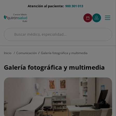
Saltar al contenido
menu-
Atención al paciente:
900 301 013
telefono
menuAcceso
Este
Este
Pedir
Mi
Togg
Menú
enlace
enlace
cita
Quirónsalud
se
se
navi
abrirá
abrirá
en
en
Buscar
una
una
Buscar
ventana
ventana
nueva.
nueva.
Inicio
Comunicación
Galería fotográfica y multimedia
Galería fotográfica y multimedia