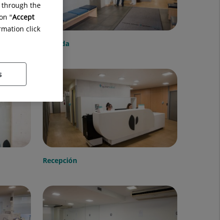
g through the
on "
Accept
rmation click
Entrada
s
Recepción