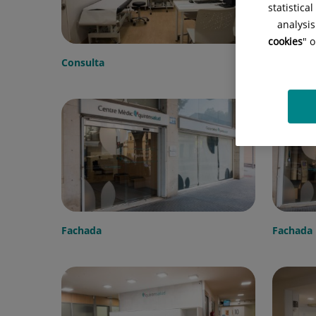
statistica
analysis
cookies
" 
Consulta
Consulta
Fachada
Fachada