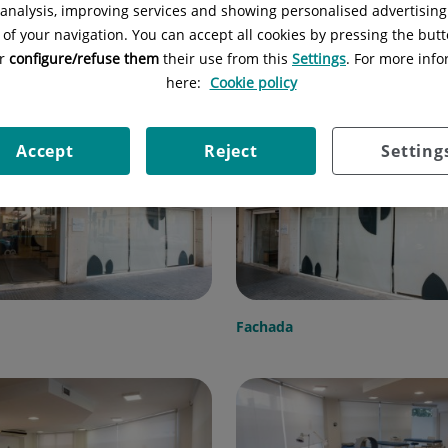
l analysis, improving services and showing personalised advertisin
 of your navigation. You can accept all cookies by pressing the butt
or
configure/refuse them
their use from this
Settings
. For more info
here:
Cookie policy
Entrada
Accept
Reject
Setting
Fachada