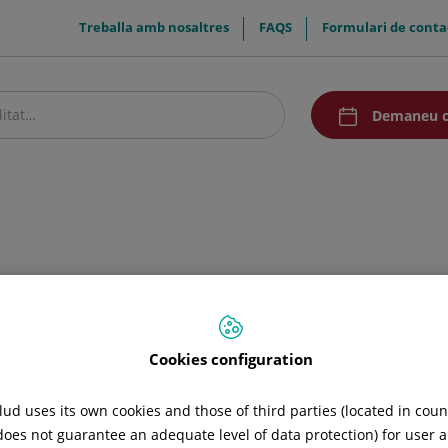
menuTop
Treballa amb nosaltres
FAQS
Formulari de conta
menuAcceso
Demaneu c
stre centre
Comunicació
ltimèdia
Cookies configuration
ud uses its own cookies and those of third parties (located in cou
 does not guarantee an adequate level of data protection) for user a