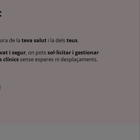
:
cura de la
teva salut
i la dels
teus
.
vat i segur
, on pots
sol·licitar i gestionar
 clínics
sense esperes ni desplaçaments.