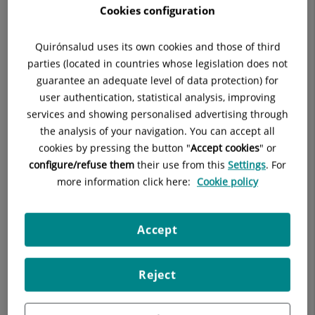
Cookies configuration
pacients són la base per a una correcta atenció assistencial i
per a un millor acompanyament.
Quirónsalud uses its own cookies and those of third
L'àmplia experiència del nostre equip garanteix un servei
parties (located in countries whose legislation does not
d'alta competència diagnòstica i terapèutica per a totes les
guarantee an adequate level of data protection) for
edats, basada en la confiança i en una relació que va més
user authentication, statistical analysis, improving
enllà de les nostres consultes, gràcies a acords amb centres
services and showing personalised advertising through
de referència on els nostres facultatius troben les prestacions
the analysis of your navigation. You can accept all
necessàries per a realitzar proves i intervencions. D'aquesta
cookies by pressing the button "
Accept cookies
" or
manera tanquem el cercle fent que els nostres pacients
configure/refuse them
their use from this
Settings
. For
només hagin de preocupar-se pel seu benestar i tinguin en
more information click here:
Cookie policy
tot moment la tranquil·litat i la seguretat d'estar en mans dels
millors professionals.
Accept
Reject