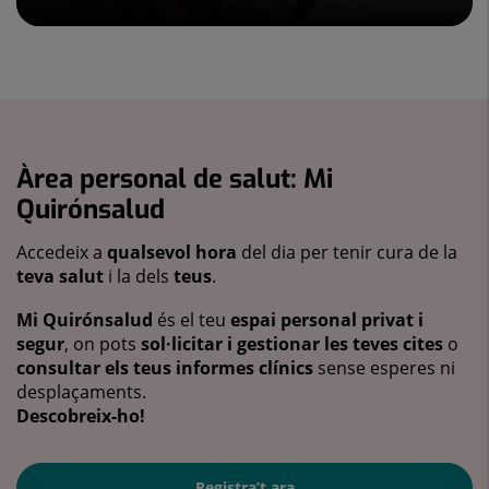
Àrea personal de salut: Mi
Quirónsalud
Accedeix a
qualsevol hora
del dia per tenir cura de la
teva salut
i la dels
teus
.
Mi Quirónsalud
és el teu
espai personal privat i
segur
, on pots
sol·licitar i gestionar les teves cites
o
consultar els teus informes clínics
sense esperes ni
desplaçaments.
Descobreix-ho!
Registra’t ara