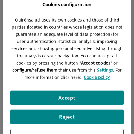
Cookies configuration
nuestros pacientes son la base para una correcta atención
asistencial y para un mejor acompañamiento.
Quirónsalud uses its own cookies and those of third
La amplia experiencia de nuestro equipo médico garantiza un
parties (located in countries whose legislation does not
servicio de alta competencia diagnóstica y terapéutica para
guarantee an adequate level of data protection) for
todas las edades, basada en la confianza y en una relación
user authentication, statistical analysis, improving
que va más allá de nuestras consultas, gracias a acuerdos con
services and showing personalised advertising through
centros de referencia donde nuestros facultativos encuentran
the analysis of your navigation. You can accept all
las prestaciones necesarias para realizar pruebas e
cookies by pressing the button "
Accept cookies
" or
intervenciones. De esta manera cerramos el círculo haciendo
configure/refuse them
their use from this
Settings
. For
que nuestros pacientes solamente deban preocuparse por su
more information click here:
Cookie policy
bienestar y tengan en todo momento la tranquilidad y la
seguridad de estar en manos de los mejores profesionales.
Accept
Reject