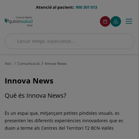
Saltar al contingut
menu-
Atenció al pacient:
900 301 013
telefono
menuAcceso
Aquest
Aquest
Demaneu
El
Togg
Menú
enllaç
enllaç
cita
meu
s'obrirà
s'obrirà
navi
Quirónsalud
en
en
una
una
Cercar
finestra
finestra
Cercar
nova.
nova.
Inici
Comunicació
Innova News
Innova News
Què és Innova News?
És un espai que, mitjançant petites píndoles visuals, es
presenten les diferents experiències innovadores que es
duen a terme als Centres del Territori T2 BCN-Vallès