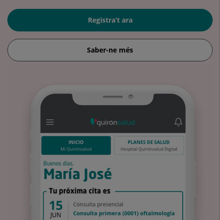
Registra’t ara
Saber-ne més