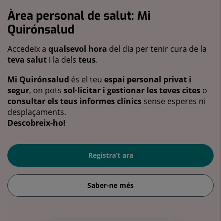
Àrea personal de salut: Mi
Quirónsalud
Accedeix a
qualsevol hora
del dia per tenir cura de la
teva salut
i la dels
teus
.
Mi Quirónsalud
és el teu
espai personal privat i
segur
, on pots
sol·licitar i gestionar les teves cites
o
consultar els teus informes clínics
sense esperes ni
desplaçaments.
Descobreix-ho!
Registra’t ara
Saber-ne més