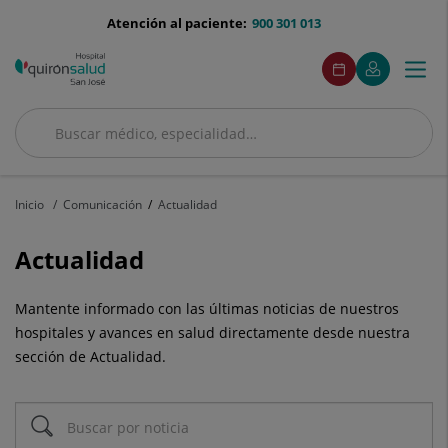
Saltar al contenido
menu-
Atención al paciente:
900 301 013
telefono
menuAcceso
Este
Este
Pedir
Mi
Togg
Menú
enlace
enlace
cita
Quirónsalud
se
se
navi
abrirá
abrirá
en
en
Buscar
una
una
Buscar
ventana
ventana
nueva.
nueva.
Inicio
Comunicación
Actualidad
Actualidad
Mantente informado con las últimas noticias de nuestros
hospitales y avances en salud directamente desde nuestra
sección de Actualidad.