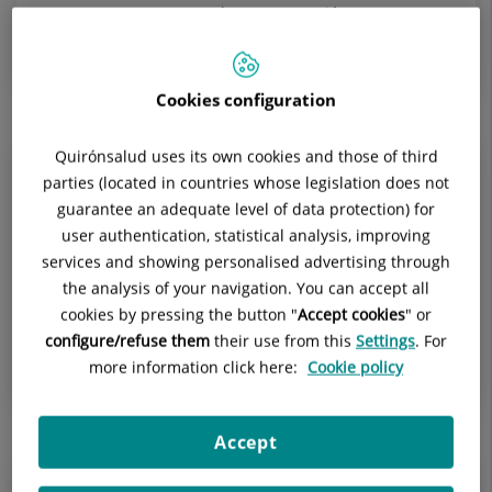
que se espera, se suma la reconstrucción en
movimiento real de las estructuras fetales Con esta...
Cookies configuration
Quirónsalud uses its own cookies and those of third
20 de octubre de 2015
parties (located in countries whose legislation does not
La prevención y el diagnóstico precoz,
guarantee an adequate level of data protection) for
claves para combatir la osteoporosis
user authentication, statistical analysis, improving
services and showing personalised advertising through
Se calcula que en España afecta a más del 40% de las
the analysis of your navigation. You can accept all
mujeres entre los 70 y los 79 años de edad Está en el
cookies by pressing the button "
Accept cookies
" or
origen de las fracturas vertebrales, de muñeca y de
configure/refuse them
their use from this
Settings
. For
cadera
more information click here:
Cookie policy
Accept
19 de octubre de 2015