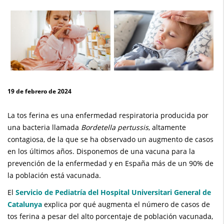
de
casos
de
tos
ferina,
19 de febrero de 2024
a
La tos ferina es una enfermedad respiratoria producida por
pesar
una bacteria llamada
Bordetella pertussis
, altamente
de
contagiosa, de la que se ha observado un augmento de casos
en los últimos años. Disponemos de una vacuna para la
la
prevención de la enfermedad y en España más de un 90% de
la población está vacunada.
vacunación
El
Servicio de Pediatría del Hospital Universitari General de
en
Catalunya
explica por qué augmenta el número de casos de
los
tos ferina a pesar del alto porcentaje de población vacunada,