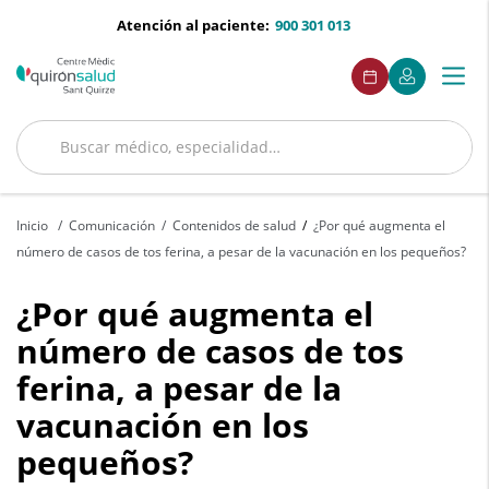
Saltar al contenido
menu-
Atención al paciente:
900 301 013
telefono
menuAcceso
Este
Este
Pedir
Mi
Togg
Menú
enlace
enlace
cita
Quirónsalud
se
se
navi
abrirá
abrirá
en
en
Buscar
una
una
Buscar
ventana
ventana
nueva.
nueva.
Inicio
Comunicación
Contenidos de salud
¿Por qué augmenta el
número de casos de tos ferina, a pesar de la vacunación en los pequeños?
¿Por
¿Por qué augmenta el
qué
número de casos de tos
ferina, a pesar de la
augmenta
vacunación en los
el
pequeños?
número