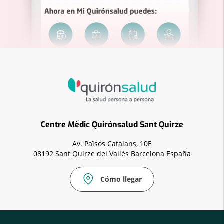
Centre Mèdic Quirónsalud Sant Quirze
Av. Països Catalans, 10E
08192 Sant Quirze del Vallès Barcelona España
Cómo llegar
Correo
electrónico:
cmsantquirze.vll@quironsalud.es