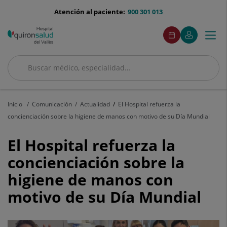
Saltar al contenido
menu-
Atención al paciente:
900 301 013
telefono
menuAcceso
Este
Este
Pide
Mi
Togg
Menú
enlace
enlace
cita
Quirónsalud
se
se
navi
abrirá
abrirá
en
en
Buscar
una
una
Buscar
ventana
ventana
nueva.
nueva.
Inicio
Comunicación
Actualidad
El Hospital refuerza la
concienciación sobre la higiene de manos con motivo de su Día Mundial
El
El Hospital refuerza la
Hospital
concienciación sobre la
higiene de manos con
refuerza
motivo de su Día Mundial
la
concienciación