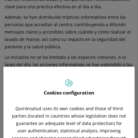
clave para una práctica efectiva en el día a día.
Además, se han distribuido trípticos informativos entre las
personas que accedían al centro, contribuyendo a difundir
mensajes claros y accesibles sobre cuándo y cómo realizar el
lavado de manos, así como su impacto en la seguridad del
paciente y la salud pública.
La iniciativa no se ha limitado a los espacios comunes. A lo
largo del día, las acciones informativas se han extendido a las
diferentes unidades de hospitalización, donde el equipo de
Enfermería ha desarrollado intervenciones específicas
dirigidas, principalmente, a los profesionales sanitarios. Estas
Cookies configuration
acciones han servido para reforzar protocolos, recordar
buenas prácticas y fomentar una cultura de seguridad
Quirónsalud uses its own cookies and those of third
compartida dentro del entorno asistencial.
parties (located in countries whose legislation does not
Con este tipo de iniciativas, el hospital reafirma su
guarantee an adequate level of data protection) for
compromiso con la calidad asistencial y la seguridad del
user authentication, statistical analysis, improving
paciente, promoviendo hábitos esenciales que contribuyen de
services and showing personalised advertising through