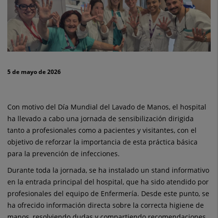
sobre
la
higiene
de
5 de mayo de 2026
manos
con
Con motivo del Día Mundial del Lavado de Manos, el hospital
motivo
ha llevado a cabo una jornada de sensibilización dirigida
tanto a profesionales como a pacientes y visitantes, con el
de
objetivo de reforzar la importancia de esta práctica básica
su
para la prevención de infecciones.
Durante toda la jornada, se ha instalado un stand informativo
Día
en la entrada principal del hospital, que ha sido atendido por
Mundial
profesionales del equipo de Enfermería. Desde este punto, se
ha ofrecido información directa sobre la correcta higiene de
manos, resolviendo dudas y compartiendo recomendaciones