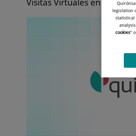
Visitas Virtuales en Urgenci
Quirónsal
legislation
statistica
analysis
cookies
" 