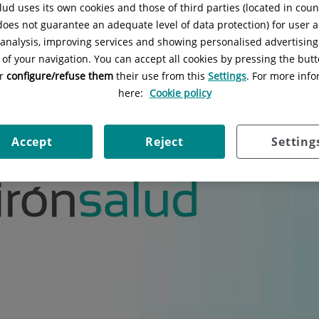
as
ud uses its own cookies and those of third parties (located in cou
 does not guarantee an adequate level of data protection) for user a
l analysis, improving services and showing personalised advertisin
 of your navigation. You can accept all cookies by pressing the butt
or
configure/refuse them
their use from this
Settings
. For more info
here:
Cookie policy
Accept
Reject
Setting