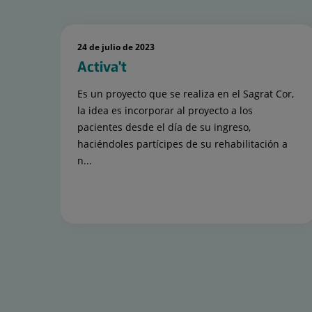
Número
de
24 de julio de 2023
diapositivas:
Activa't
15
Es un proyecto que se realiza en el Sagrat Cor,
la idea es incorporar al proyecto a los
pacientes desde el día de su ingreso,
haciéndoles partícipes de su rehabilitación a
n...
Diapositiva
1
de
15