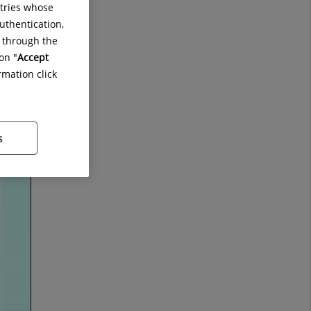
ntries whose
uthentication,
g through the
on "
Accept
rmation click
s