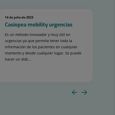
14 de julio de 2023
14 d
Casiopea mobility urgencias
Do
Es un método innovador y muy útil en
Es u
urgencias ya que permite tener toda la
la r
información de los pacientes en cualquier
caj
momento y desde cualquier lugar. Se puede
tras
hacer un dob...
Diaposit
Diapos
anterior
siguie