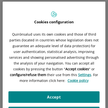
experimental para de nuevo aprender y adquirir la
experiencia necesaria en la cirugía laparoscópica.
El tratamiento es el mismo que en la cirugía
Cookies configuration
convencional, solo se diferencia en la vía de abordaje
gracias a la aplicación de la tecnología a la cirugía. La
Quirónsalud uses its own cookies and those of third
mayor ventaja de la cirugía laparoscópica no es sólo el
parties (located in countries whose legislation does not
hecho cosmético, sino que, al provocar un menor
guarantee an adequate level of data protection) for
traumatismo al paciente, necesita menor dosis de
user authentication, statistical analysis, improving
calmantes postoperatorios, tiene una mejor función
services and showing personalised advertising through
respiratoria y puede ingerir alimentos a las pocas horas
the analysis of your navigation. You can accept all
por lo que la recuperación es mucho mas rápida.
cookies by pressing the button "
Accept cookies
" or
configure/refuse them
their use from this
Settings
. For
La intervención se realiza a través de unos orificios de
more information click here:
Cookie policy
pequeño tamaño por los que se introduce una óptica
conectada a una videocámara y los instrumentos
necesarios. Con los continuos avances tecnológicos
Accept
cada vez son más las intervenciones abdominales que
se pueden realizar con abordaje laparoscópico