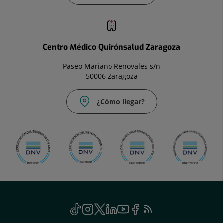
Centro Médico Quirónsalud Zaragoza
Paseo Mariano Renovales s/n
50006 Zaragoza
¿Cómo llegar?
Social
TikTok
Este
Instagram
Este
Twitter
Este
Linkedin
Este
Youtube
Este
Facebook
Este
Feed
enlace
enlace
enlace
enlace
enlace
enlace
RSS