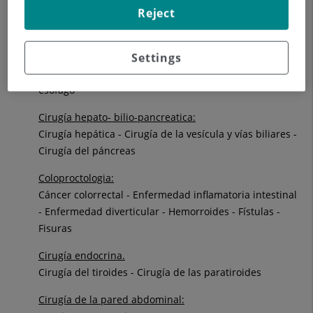
Reject
Cirugía General y Digestiva:
Cirugía esofagogástrica
:
Settings
Reflujo y acalasia - Cáncer de estómago - Cáncer de
esófago
Cirugía hepato- bilio-pancreatica:
Cirugía hepática - Cirugía de la vesícula y vías biliares -
Cirugía del páncreas
Coloproctologia:
Cáncer colorrectal - Enfermedad inflamatoria intestinal
- Enfermedad diverticular - Hemorroides - Fístulas -
Fisuras
Cirugía endocrina.
Cirugía del tiroides - Cirugía de las paratiroides
Cirugía de la pared abdominal: