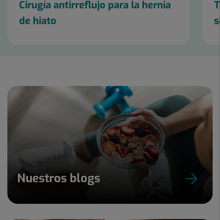
Cirugía antirreflujo para la hernia
T
de hiato
s
Diapositiva
1
de
2
Nuestros blogs