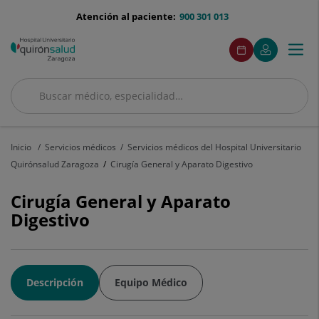
Saltar al contenido
menu-
Atención al paciente:
900 301 013
telefono
menuAcceso
Este
Pide
Mi
Togg
Menú
enlace
cita
Quirónsalud
se
navi
abrirá
en
Buscar
una
Buscar
ventana
nueva.
Inicio
Servicios médicos
Servicios médicos del Hospital Universitario
Quirónsalud Zaragoza
Cirugía General y Aparato Digestivo
Cirugía General y Aparato
Digestivo
Descripción
Equipo Médico