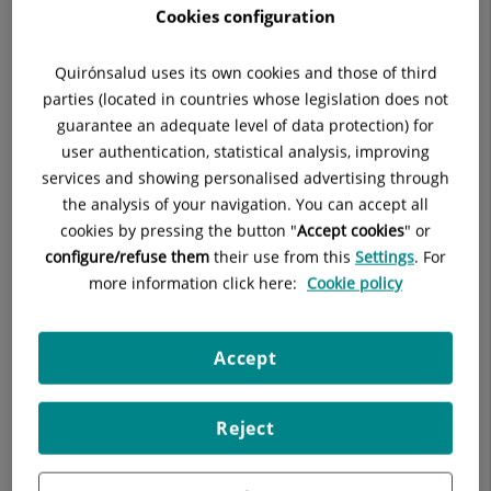
Cookies configuration
La consulta de Nefrología Pediátrica del Hospital Universitario
Quirónsalud Zaragoza está especializada en la prevención,
Quirónsalud uses its own cookies and those of third
diagnóstico y tratamiento de las enfermedades renales y del
parties (located in countries whose legislation does not
sistema urinario en la infancia y adolescencia.
guarantee an adequate level of data protection) for
user authentication, statistical analysis, improving
El servicio aborda patologías frecuentes como infecciones
services and showing personalised advertising through
urinarias, síndrome nefrótico, alteraciones de la función
the analysis of your navigation. You can accept all
renal, hipertensión arterial o litiasis renal, así como el
cookies by pressing the button "
Accept cookies
" or
seguimiento de enfermedades renales crónicas. Todo ello
configure/refuse them
their use from this
Settings
. For
desde un enfoque integral y coordinado con otras
more information click here:
Cookie policy
especialidades pediátricas.
Cuenta con profesionales altamente especializados y los
recursos necesarios para realizar un diagnóstico preciso y
Accept
establecer un tratamiento individualizado, con especial
atención al seguimiento a largo plazo. Este abordaje permite
Reject
garantizar el adecuado desarrollo del paciente y prevenir
posibles complicaciones en la edad adulta.