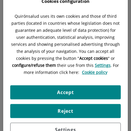
Cookies configuration
Quirónsalud uses its own cookies and those of third
Descripción
parties (located in countries whose legislation does not
guarantee an adequate level of data protection) for
user authentication, statistical analysis, improving
services and showing personalised advertising through
the analysis of your navigation. You can accept all
Consulta la
información completa
de esta
cookies by pressing the button "
Accept cookies
" or
especialidad
en la
web de Quirónsalud.
configure/refuse them
their use from this
Settings
. For
more information click here:
Cookie policy
Accept
Reject
Settings