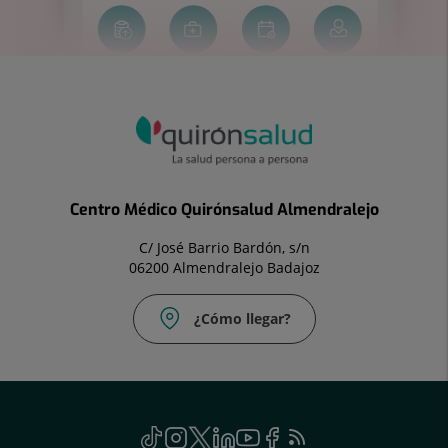
Centro Médico Quirónsalud Almendralejo
C/ José Barrio Bardón, s/n
06200 Almendralejo Badajoz
¿Cómo llegar?
Correo
Fax:
electrónico:
924
clinica.alm@quironsalud.es
666
925
menu
TikTok
Este
Instagram
Este
Twitter
Este
Linkedin
Este
Youtube
Este
Facebook
Este
Feed
Este