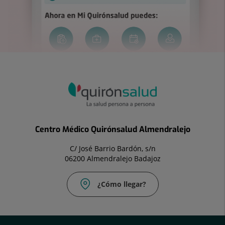
Centro Médico Quirónsalud Almendralejo
C/ José Barrio Bardón, s/n
06200 Almendralejo Badajoz
¿Cómo llegar?
Correo
Fax:
electrónico:
924