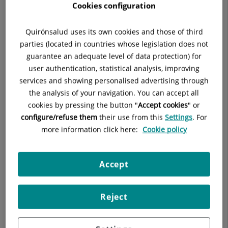
Cookies configuration
Quirónsalud uses its own cookies and those of third
parties (located in countries whose legislation does not
guarantee an adequate level of data protection) for
Descripción
Equipo médico
user authentication, statistical analysis, improving
services and showing personalised advertising through
the analysis of your navigation. You can accept all
cookies by pressing the button "
Accept cookies
" or
configure/refuse them
their use from this
Settings
. For
Consulta la
información completa
de esta
more information click here:
Cookie policy
especialidad
en la
web de Quirónsalud.
Accept
Reject