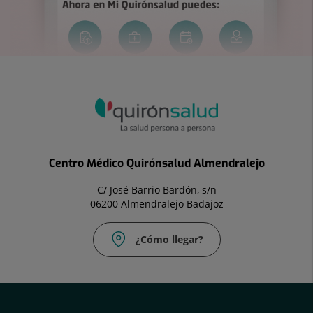
Centro Médico Quirónsalud Almendralejo
C/ José Barrio Bardón, s/n
06200 Almendralejo Badajoz
¿Cómo llegar?
Correo
Fax:
electrónico:
924
clinica.alm@quironsalud.es
666
925