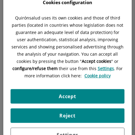
Cookies configuration
Quirónsalud uses its own cookies and those of third
parties (located in countries whose legislation does not
Descripción
Cuadro médico
guarantee an adequate level of data protection) for
user authentication, statistical analysis, improving
services and showing personalised advertising through
the analysis of your navigation. You can accept all
cookies by pressing the button "
Accept cookies
" or
Consulta la
información completa
de esta
configure/refuse them
their use from this
Settings
. For
especialidad
en la
web de Quirónsalud.
more information click here:
Cookie policy
Accept
Reject
Settings