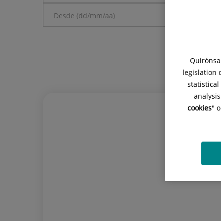
Quirónsal
legislation
statistica
analysis
cookies
" 