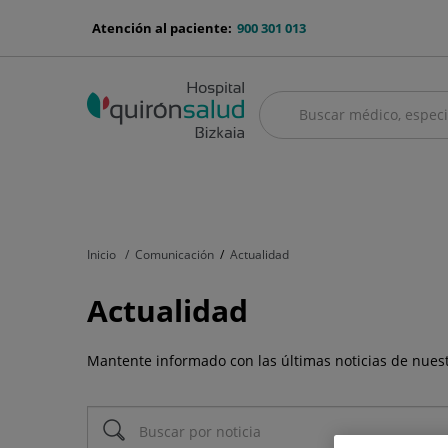
Saltar al contenido
menu-
Atención al paciente:
900 301 013
telefono
Buscar
Buscar
menú
Cuadro médico
Servicios médicos
Aseguradoras y mutuas
Nu
principal
Inicio
Comunicación
Actualidad
Actualidad
Mantente informado con las últimas noticias de nues