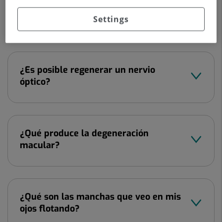
¿Para qué sirven las inyecciones
intraoculares?
Settings
¿Es posible regenerar un nervio
óptico?
¿Qué produce la degeneración
macular?
¿Qué son las manchas que veo en mis
ojos flotando?