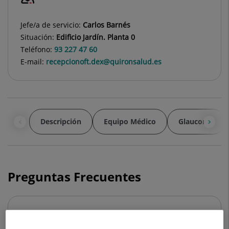
Jefe/a de servicio:
Carlos Barnés
Situación:
Edificio Jardín. Planta 0
Teléfono:
93 227 47 60
E-mail:
recepcionoft.dex@quironsalud.es
Descripción
Equipo Médico
Glaucoma
Preguntas Frecuentes
¿Puede el ojo seco provocar un ojo
lloroso?