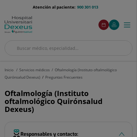
Saltar al contenido
menu-
Atención al paciente:
900 301 013
telefono
menú
Este
Este
Pedir
Mi
Togg
Menú
enlace
enlace
acceso
cita
Quirónsalud
se
se
navi
abrirá
abrirá
en
en
una
una
Buscar
ventana
ventana
Buscar
nueva.
nueva.
Inicio
Servicios médicos
Oftalmología (Instituto oftalmológico
Quirónsalud Dexeus)
Preguntas Frecuentes
Oftalmología (Instituto
oftalmológico Quirónsalud
Dexeus)
Responsables y contacto: