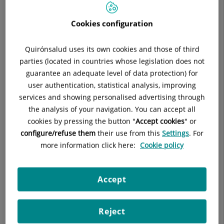
Cookies configuration
Párpado caído, ¿tiene tratamiento?
Quirónsalud uses its own cookies and those of third
parties (located in countries whose legislation does not
guarantee an adequate level of data protection) for
user authentication, statistical analysis, improving
services and showing personalised advertising through
Desprendimiento de retina, ¿qué
the analysis of your navigation. You can accept all
síntomas tiene?
cookies by pressing the button "
Accept cookies
" or
configure/refuse them
their use from this
Settings
. For
more information click here:
Cookie policy
¿En qué consiste el desprendimiento
del vítreo?
Accept
Reject