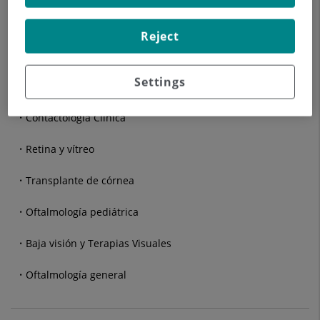
Ojo Seco
Presbicia
Reject
Glaucoma
Settings
Oculoplastia y cirugía estética
Contactología Clínica
Retina y vítreo
Transplante de córnea
Oftalmología pediátrica
Baja visión y Terapias Visuales
Oftalmología general