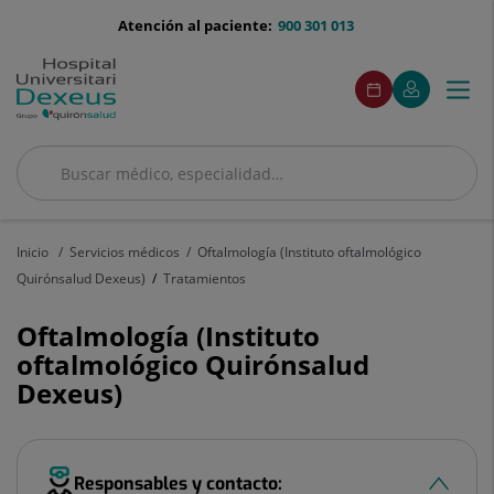
Saltar al contenido
menu-
Atención al paciente:
900 301 013
telefono
menú
Este
Este
Pedir
Mi
Togg
Menú
enlace
enlace
acceso
cita
Quirónsalud
se
se
navi
abrirá
abrirá
en
en
una
una
Buscar
ventana
ventana
Buscar
nueva.
nueva.
Inicio
Servicios médicos
Oftalmología (Instituto oftalmológico
Quirónsalud Dexeus)
Tratamientos
Oftalmología (Instituto
oftalmológico Quirónsalud
Dexeus)
Responsables y contacto: