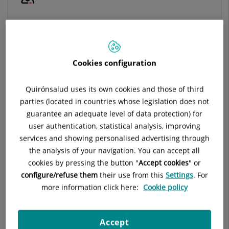
Jefe/a de servicio:
Carlos Barnés
Situación:
Edificio Jardín. Planta 0
Teléfono:
93 227 47 60
E-mail:
recepcionoft.dex@quironsalud.es
Cookies configuration
Quirónsalud uses its own cookies and those of third
parties (located in countries whose legislation does not
guarantee an adequate level of data protection) for
Descripción
Equipo Médico
Glaucoma
user authentication, statistical analysis, improving
services and showing personalised advertising through
the analysis of your navigation. You can accept all
cookies by pressing the button "
Accept cookies
" or
configure/refuse them
their use from this
Settings
. For
Cirugía de cataratas
more information click here:
Cookie policy
Cirugía refractiva
Accept