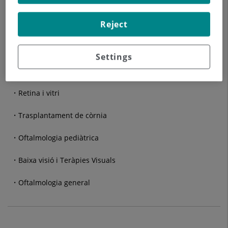
Presbícia
Reject
Glaucoma
Oculoplàstia i cirurgia estètica
Settings
Contactologia Clínica
Retina i vitri
Trasplantament de còrnia
Oftalmologia pediàtrica
Baixa visió i Teràpies Visuals
Oftalmologia general