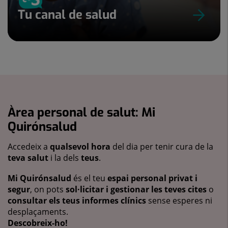
Tu canal de salud
Àrea personal de salut: Mi
Quirónsalud
Accedeix a
qualsevol hora
del dia per tenir cura de la
teva salut
i la dels
teus
.
Mi Quirónsalud
és el teu
espai personal privat i
segur
, on pots
sol·licitar i gestionar les teves cites
o
consultar els teus informes clínics
sense esperes ni
desplaçaments.
Descobreix-ho!