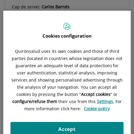
Cap de servei:
Carlos Barnés
Situació:
Edifici Jardí. Planta 0
Telèfon:
93 227 47 60
E-mail:
recepcionoft.dex@quironsalud.es
Cookies configuration
Quirónsalud uses its own cookies and those of third
parties (located in countries whose legislation does not
Descripció
Equip Mèdic
Glaucoma
Re
guarantee an adequate level of data protection) for
user authentication, statistical analysis, improving
services and showing personalised advertising through
the analysis of your navigation. You can accept all
cookies by pressing the button "
Accept cookies
" or
Cirurgia de cataractes
configure/refuse them
their use from this
Settings
. For
more information click here:
Cookie policy
Cirurgia refractiva
Ull sec
Accept