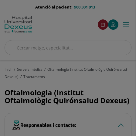
Saltar al contingut
menu-
Atenció al pacient:
900 301 013
telefono
menú
Aquest
Aquest
Demaneu
El
Togg
Menú
enllaç
enllaç
acceso
cita
meu
s'obrirà
s'obrirà
navi
Quirónsalud
en
en
una
una
finestra
finestra
Cercar
nova.
nova.
Cercar
Inici
Serveis mèdics
Oftalmologia (Institut Oftalmològic Quirónsalud
Dexeus)
Tractaments
Oftalmologia (Institut
Oftalmològic Quirónsalud Dexeus)
Responsables i contacte: