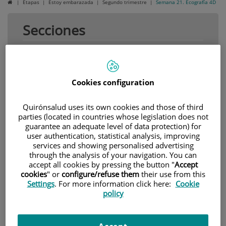
Inicio
Etapas
Estoy embarazada
Segundo trimestre
Semana 21. Ecografía 4D
Secciones
¿Para qué sirve una Ecografía 4D?
¿Cuándo se debe realizar?
Cookies configuration
Preguntas frecuentes sobre las ecografías 4D
Quirónsalud uses its own cookies and those of third
parties (located in countries whose legislation does not
guarantee an adequate level of data protection) for
user authentication, statistical analysis, improving
Semana 21. Ecografía 4D
services and showing personalised advertising
through the analysis of your navigation. You can
accept all cookies by pressing the button "
Accept
Con la ecografía 4D es posible ver los rasgos de tu
cookies
" or
configure/refuse them
their use from this
bebé antes de que nazca. Descubre cuándo es el mejor
Settings
. For more information click here:
Cookie
momento para realizarla.
policy
¿Para qué sirve una Ecografía 4D?