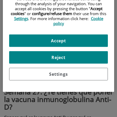
Inicio
Etapas
Estoy embarazada
Segundo trimestre
Semana 27. ¿Te tienes
through the analysis of your navigation. You can
que poner la vacuna inmunoglobulina Anti-D?
accept all cookies by pressing the button "
Accept
cookies
" or
configure/refuse them
their use from this
Secciones
Settings
. For more information click here:
Cookie
policy
¿Cómo es tu bebé esta semana?
Accept
¿Qué es la vacuna de inmunoglobulina Anti-D?
¿Por qué es importante conocer vuestro Rh?
Reject
¿Cuándo se debe poner?
Settings
Semana 27. ¿Te tienes que poner
la vacuna inmunoglobulina Anti-
D?