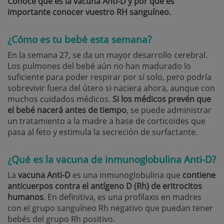
Conoce qué es la vacuna Anti-D y por qué es
importante conocer vuestro RH sanguíneo.
¿Cómo es tu bebé esta semana?
En la semana 27, se da un mayor desarrollo cerebral.
Los pulmones del bebé aún no han madurado lo
suficiente para poder respirar por sí solo, pero podría
sobrevivir fuera del útero si naciera ahora, aunque con
muchos cuidados médicos.
Si los mé
dicos prev
én que
el bebé nacerá antes de tiempo
, se puede administrar
un tratamiento a la madre a base de corticoides que
pasa al feto y estimula la secreción de surfactante.
¿Qué es la vacuna de inmunoglobulina Anti-D?
La
vacuna Anti-D
es una inmunoglobulina que
contiene
anticuerpos contra el antígeno D (Rh) de eritrocitos
humanos
. En definitiva, es una profilaxis en madres
con el grupo sanguíneo Rh negativo que puedan tener
bebés del grupo Rh positivo.