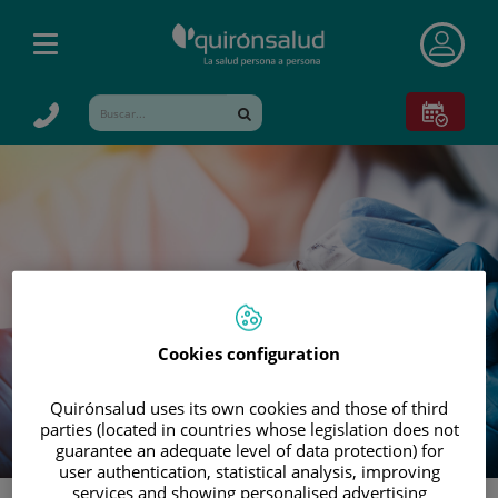
Saltar al contenido
Toggle
navigation
Buscar
Buscar
Cookies configuration
Quirónsalud uses its own cookies and those of third
parties (located in countries whose legislation does not
guarantee an adequate level of data protection) for
user authentication, statistical analysis, improving
services and showing personalised advertising