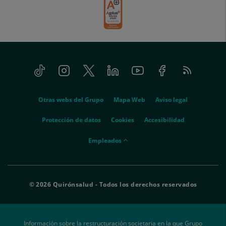
Tiktok
Instagram
Twitter
Linkedin
Youtube
Facebook
Feed
menu-
RSS
social
menu-
Otras webs del Grupo
Mapa Web
Aviso legal
legal
Protección de datos
Cookies
Accesibilidad
menu-
Empleados
empleados
© 2026 Quirónsalud - Todos los derechos reservados
Información sobre la restructuración societaria en la que Grupo