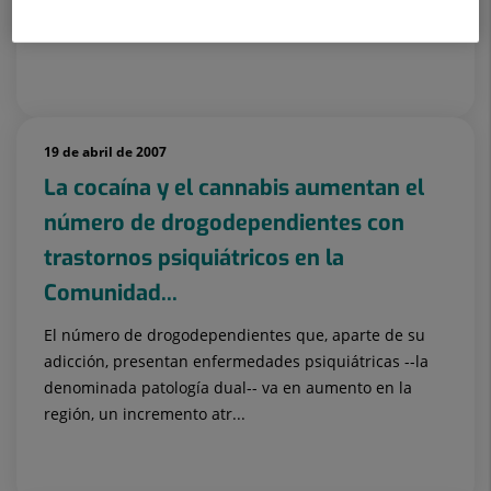
Una aproximación al Diagnóstico y Tratamiento en el
contexto Europeo
19 de abril de 2007
La cocaína y el cannabis aumentan el
número de drogodependientes con
trastornos psiquiátricos en la
Comunidad...
El número de drogodependientes que, aparte de su
adicción, presentan enfermedades psiquiátricas --la
denominada patología dual-- va en aumento en la
región, un incremento atr...