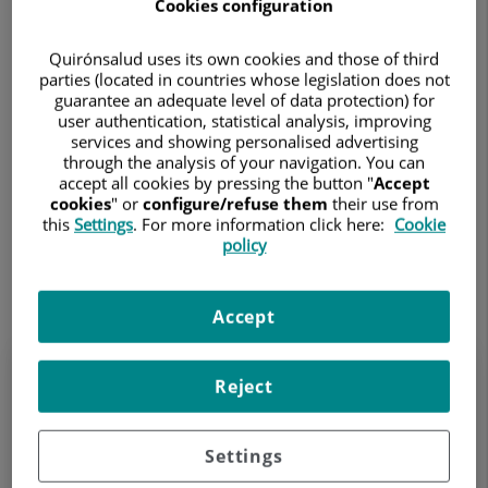
Cookies configuration
Quirónsalud uses its own cookies and those of third
parties (located in countries whose legislation does not
guarantee an adequate level of data protection) for
Sele
user authentication, statistical analysis, improving
services and showing personalised advertising
through the analysis of your navigation. You can
Sele
accept all cookies by pressing the button "
Accept
cookies
" or
configure/refuse them
their use from
this
Settings
. For more information click here:
Cookie
Buscar
Limpiar búsqueda
policy
17.726 resultados
Accept
19 de abril de 2007
Reject
I Congreso Internacional sobre
Patalogía Dual
Settings