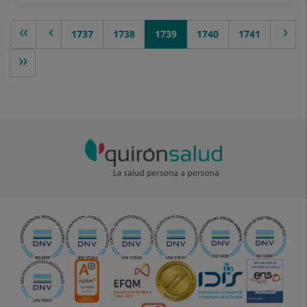
rior
1737
1738
1739
1740
siguiente >
1741