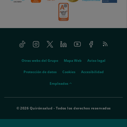
Tiktok
Instagram
Twitter
Linkedin
Youtube
Facebook
Feed
menu-
RSS
social
menu-
Otras webs del Grupo
Mapa Web
Aviso legal
legal
Protección de datos
Cookies
Accesibilidad
menu-
Empleados
empleados
© 2026 Quirónsalud - Todos los derechos reservados