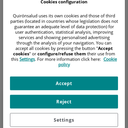
Cookies configuration
Quirónsalud uses its own cookies and those of third
parties (located in countries whose legislation does not
guarantee an adequate level of data protection) for
Sele
user authentication, statistical analysis, improving
services and showing personalised advertising
through the analysis of your navigation. You can
Sele
accept all cookies by pressing the button "
Accept
cookies
" or
configure/refuse them
their use from
this
Settings
. For more information click here:
Cookie
Buscar
Limpiar búsqueda
policy
17.726 resultados
Accept
10 de junio de 2006
Reject
Investigación en España
El pasado fin de semana se celebraron, exitosamente,
Settings
en Madrid las VI Jornadas sobre Enfermedades de la