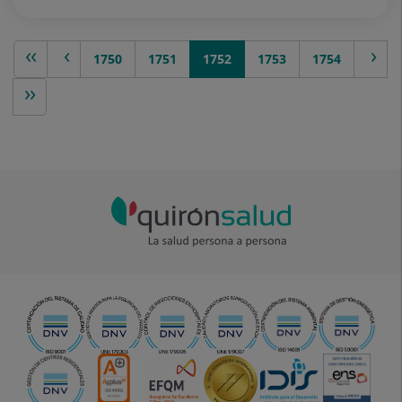
rior
1750
1751
1752
1753
siguiente >
1754