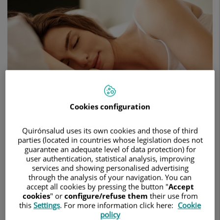
patología
de
sueño,
que
debe
abordarse
con
atención
médica
y
evitando
Cookies configuration
la
automedicación
Quirónsalud uses its own cookies and those of third
parties (located in countries whose legislation does not
guarantee an adequate level of data protection) for
15 de marzo de 2024
user authentication, statistical analysis, improving
services and showing personalised advertising
HOSPITAL UNIVERSITARIO REY JUAN CARLOS
through the analysis of your navigation. You can
accept all cookies by pressing the button "
Accept
El sueño nos prepara para poder estar despiertos durante
cookies
" or
configure/refuse them
their use from
todo el periodo diurno, regula diferentes procesos a nivel
this
Settings
. For more information click here:
Cookie
neuronal, hormonal y cardiovascular, entre otros, y sus
policy
necesidades varían de una persona a otra, según la edad y la