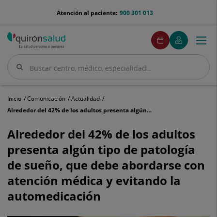
Saltar al contenido
menu-
Atención al paciente:
900 301 013
telefono
menuPedirCita
Pedir
Mi
Togg
Menú
cita
Quirónsalud
navi
Buscar
Buscar
Inicio
Comunicación
Actualidad
Alrededor del 42% de los adultos presenta algún tipo de patología de sueño, que debe abordarse con atención médica y evitando la automedicación
Alrededor
del
Alrededor del 42% de los adultos
42%
presenta algún tipo de patología
de
los
de sueño, que debe abordarse con
adultos
atención médica y evitando la
presenta
algún
automedicación
tipo
de