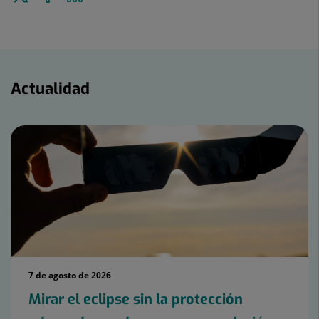
a
en
en
Twitter
Facebook
Linkedin
Actualidad
Actualidad
7 de agosto de 2026
Mirar el eclipse sin la protección