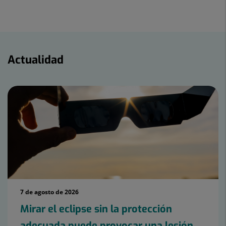
a
en
en
Twitter
Facebook
Linkedin
Actualidad
Actualidad
7 de agosto de 2026
Mirar el eclipse sin la protección
adecuada puede provocar una lesión