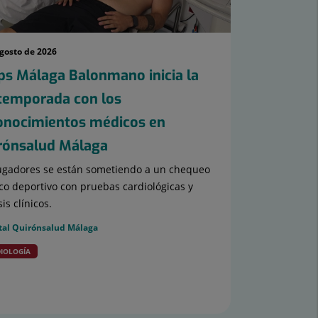
agosto de 2026
ps Málaga Balonmano inicia la
temporada con los
onocimientos médicos en
rónsalud Málaga
ugadores se están sometiendo a un chequeo
o deportivo con pruebas cardiológicas y
sis clínicos.
tal Quirónsalud Málaga
IOLOGÍA