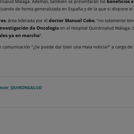
beneficios 
ónsalud Málaga. Además, también se presentarán los
ilizando de forma generalizada en España y de la que sí dispone e
res
doctor Manuel Cobo
, área liderada por el
, "no solamente ten
nvestigación de Oncología
en el Hospital Quirónsalud Málaga, 
ales ya en marcha
".
re comunicación "¿Se puede dar bien una mala noticia?" a cargo de
0Cancer_QUIRONSALUD