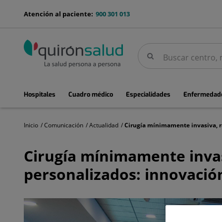
Saltar al contenido
menu-
Atención al paciente:
900 301 013
telefono
Buscar
Buscar
menuPrincipal
Hospitales
Cuadro médico
Especialidades
Enfermedade
Inicio
Comunicación
Actualidad
Cirugía
mínimamente
Cirugía mínimamente invas
invasiva,
radioterapia
personalizados: innovació
de
precisión
y
fármacos
personalizados: