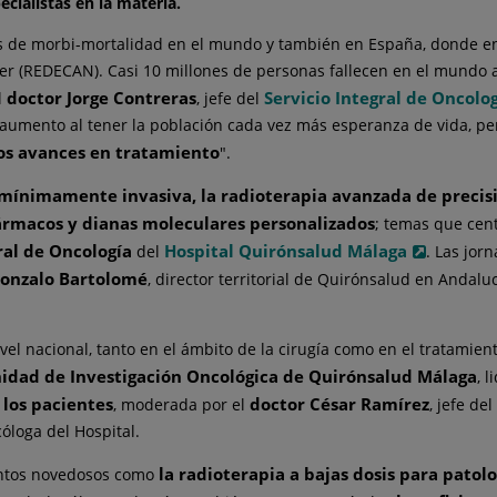
cialistas en la materia.
as de morbi-mortalidad en el mundo y también en España, donde en
er (REDECAN). Casi 10 millones de personas fallecen en el mundo a
doctor Jorge Contreras
Servicio Integral de Oncolo
l
, jefe del
n aumento al tener la población cada vez más esperanza de vida, pe
mos avances en tratamiento
".
a mínimamente invasiva, la radioterapia avanzada de preci
fármacos y dianas moleculares personalizados
; temas que cen
ral de Oncología
Hospital Quirónsalud Málaga
del
. Las jor
onzalo Bartolomé
, director territorial de Quirónsalud en Andaluc
nivel nacional, tanto en el ámbito de la cirugía como en el tratami
idad de Investigación Oncológica de Quirónsalud Málaga
, 
 los pacientes
doctor César Ramírez
, moderada por el
, jefe de
óloga del Hospital.
la radioterapia a bajas dosis para patol
ientos novedosos como