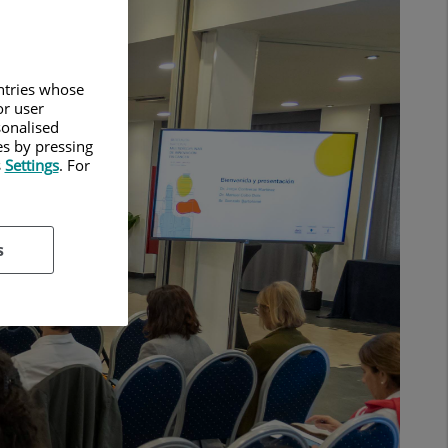
untries whose
or user
sonalised
es by pressing
s
Settings
. For
s