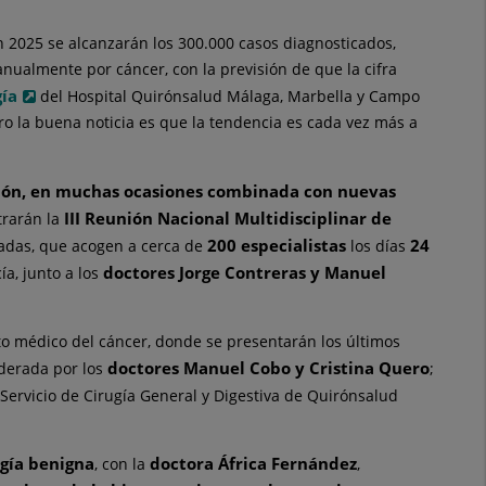
 2025 se alcanzarán los 300.000 casos diagnosticados,
nualmente por cáncer, con la previsión de que la cifra
gía
del Hospital Quirónsalud Málaga, Marbella y Campo
ro la buena noticia es que la tendencia es cada vez más a
sión, en muchas ocasiones combinada con nuevas
III Reunión Nacional Multidisciplinar de
trarán la
200 especialistas
24
nadas, que acogen a cerca de
los días
doctores Jorge Contreras y Manuel
ía, junto a los
ento médico del cáncer, donde se presentarán los últimos
doctores Manuel Cobo y Cristina Quero
liderada por los
;
l Servicio de Cirugía General y Digestiva de Quirónsalud
ogía benigna
doctora África Fernández
, con la
,