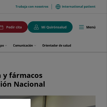
menuTop
Trabaja con nosotros
International patient
uPedirCita
Menú
Pedir cita
Mi Quirónsalud
Toggle
navigation
upo
Comunicación
Orientador de salud
n y fármacos
nión Nacional