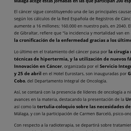
Málaga acoge estas jornadas en las que participan 200 espe
El cáncer sigue constituyendo una de las principales caus
según los cálculos de la Red Española de Registros de Cánc
aumente a 16 millones; 160.000 en nuestro país, en 2040. E
de Gibraltar, refiere que "la incidencia y mortalidad van e
la cronificación de la enfermedad gracias a los últi
la cirugí
Lo último en el tratamiento del cáncer pasa por
técnicas de hipertermia, y la utilización de nuevos 
Innovación en Cáncer
Servicio Integ
, organizada por el
y 25 de abril
G
en el Hotel Eurostars, son inauguradas por
Cobo
, del Departamento Integral de Oncología.
Así, se contará con la presencia de líderes de oncología a 
Un
avances en la materia, destacando la presentación de la
tertulia-coloquio sobre las necesidades de
así como la
Málaga, y con la participación de Carmen Barceló, psico-onc
Con respecto a la radioterapia, se departirá sobre tratam