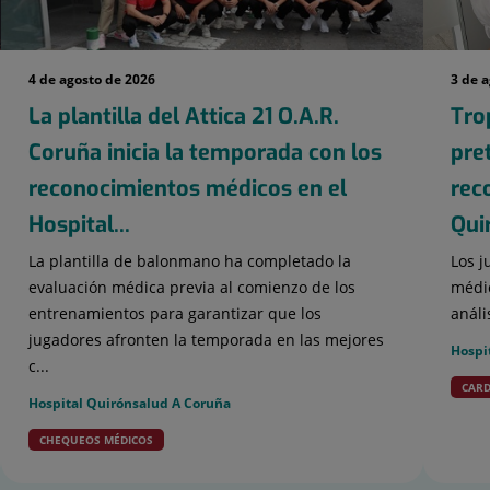
4 de agosto de 2026
3 de 
La plantilla del Attica 21 O.A.R.
Tro
Coruña inicia la temporada con los
pre
reconocimientos médicos en el
rec
Hospital...
Qui
La plantilla de balonmano ha completado la
Los j
evaluación médica previa al comienzo de los
médic
entrenamientos para garantizar que los
análi
jugadores afronten la temporada en las mejores
Hospi
c...
CARD
Hospital Quirónsalud A Coruña
CHEQUEOS MÉDICOS