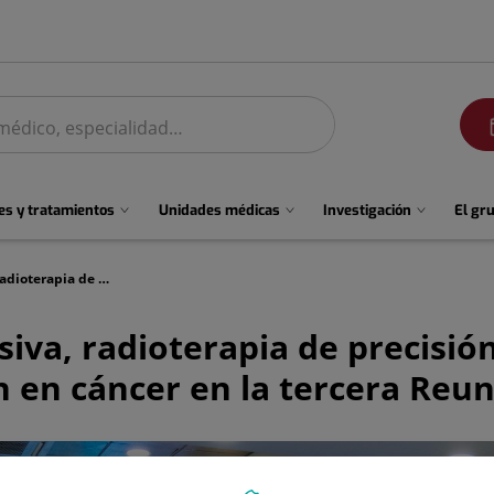
men
s y tratamientos
Unidades médicas
Investigación
El gr
Cirugía mínimamente invasiva, radioterapia de precisión y fármacos personalizados: innovación en cáncer en la tercera Reunión Nacional
iva, radioterapia de precisió
n en cáncer en la tercera Reu