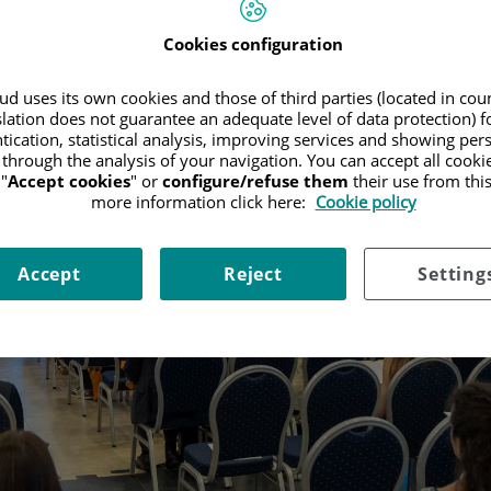
Cookies configuration
d uses its own cookies and those of third parties (located in co
slation does not guarantee an adequate level of data protection) f
tication, statistical analysis, improving services and showing per
 through the analysis of your navigation. You can accept all cooki
"
Accept cookies
" or
configure/refuse them
their use from thi
more information click here:
Cookie policy
Accept
Reject
Setting