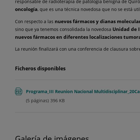
responsable de radioterapia de patología benigna de Quir
oncología
, que es una técnica novedosa que no se está ut
nuevos fármacos y dianas molecula
Con respecto a las
Unidad de I
sino que ya tenemos consolidada la novedosa
nuevos fármacos en diferentes localizaciones tumor
La reunión finalizará con una conferencia de clausura sob
Ficheros disponibles
Programa_III Reunion Nacional Multidisciplinar_2
(5 páginas)
396
KB
Galería de imágenes