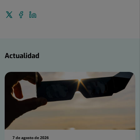
Enviar
Compartir
Compartir
a
en
en
Twitter
Facebook
Linkedin
Actualidad
Actualidad
7 de agosto de 2026