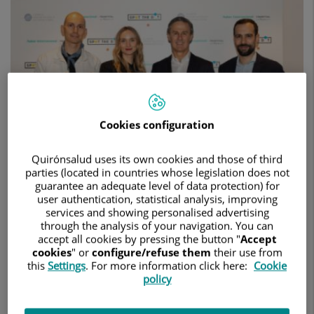
body”
para
concienciar
sobre
el
cáncer
de
piel
Cookies configuration
Quirónsalud uses its own cookies and those of third
parties (located in countries whose legislation does not
guarantee an adequate level of data protection) for
user authentication, statistical analysis, improving
services and showing personalised advertising
24 de febrero de 2023
through the analysis of your navigation. You can
accept all cookies by pressing the button "
Accept
HOSPITAL RUBER INTERNACIONAL
cookies
" or
configure/refuse them
their use from
this
Settings
. For more information click here:
Cookie
DERMATOLOGÍA MÉDICO-QUIRÚRGICA Y VENEREOLOGÍA
policy
El Hospital Ruber Internacional participa en la muestra de
fotografías seleccionadas por la paciente de melanoma