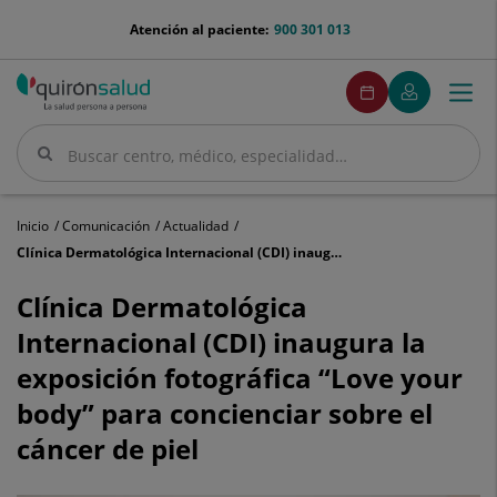
Saltar al contenido
menu-
Atención al paciente:
900 301 013
telefono
menuPedirCita
Pedir
Mi
Togg
Menú
cita
Quirónsalud
navi
Buscar
Buscar
Inicio
Comunicación
Actualidad
Clínica Dermatológica Internacional (CDI) inaugura la exposición fotográfica “Love your body” para concienciar sobre el cáncer de piel
Clínica
Dermatológica
Clínica Dermatológica
Internacional
Internacional (CDI) inaugura la
(CDI)
inaugura
exposición fotográfica “Love your
la
body” para concienciar sobre el
exposición
fotográfica
cáncer de piel
“Love
your