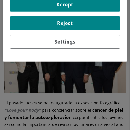
Marije Kruis para reivindicar la importancia del diagnóstico
Accept
precoz del cáncer de piel
Reject
Settings
El pasado jueves se ha inaugurado la exposición fotográfica
"Love your body"
cáncer de piel
para concienciar sobre el
y fomentar la autoexploración
corporal entre los jóvenes,
así como la importancia de revisar los lunares una vez al año.