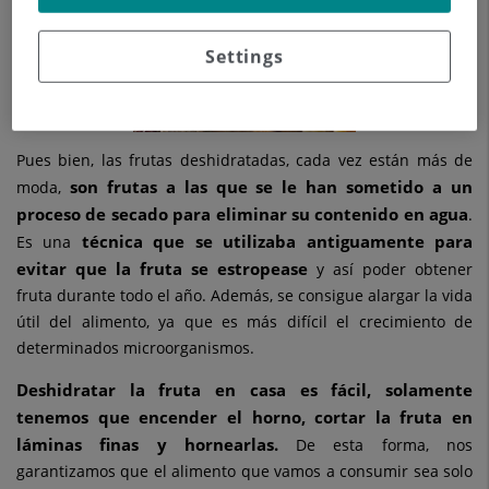
Settings
Pues bien, las frutas deshidratadas, cada vez están más de
son frutas a las que se le han sometido a un
moda,
proceso de secado para eliminar su contenido en agua
.
técnica que se utilizaba antiguamente para
Es una
evitar que la fruta se estropease
y así poder obtener
fruta durante todo el año. Además, se consigue alargar la vida
útil del alimento, ya que es más difícil el crecimiento de
determinados microorganismos.
Deshidratar la fruta en casa es fácil, solamente
tenemos que encender el horno, cortar la fruta en
láminas finas y hornearlas.
De esta forma, nos
garantizamos que el alimento que vamos a consumir sea solo