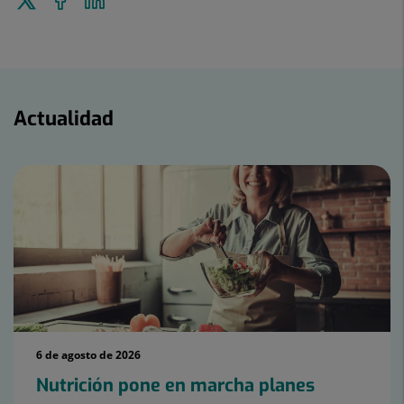
a
en
en
Twitter
Facebook
Linkedin
Actualidad
Actualidad
6 de agosto de 2026
Nutrición pone en marcha planes