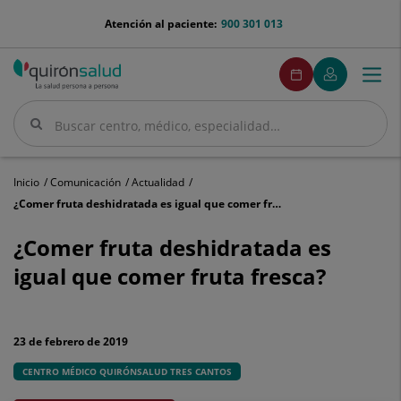
Saltar al contenido
menu-
Atención al paciente:
900 301 013
telefono
menuPedirCita
Pedir
Mi
Togg
Menú
cita
Quirónsalud
navi
Buscar
Buscar
Inicio
Comunicación
Actualidad
¿Comer fruta deshidratada es igual que comer fruta fresca?
¿Comer
fruta
¿Comer fruta deshidratada es
deshidratada
igual que comer fruta fresca?
es
igual
que
comer
23 de febrero de 2019
fruta
fresca?
CENTRO MÉDICO QUIRÓNSALUD TRES CANTOS