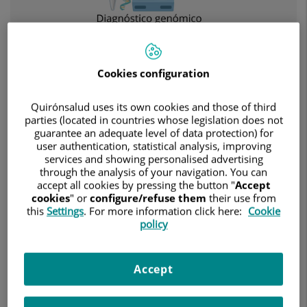
Cookies configuration
Quirónsalud uses its own cookies and those of third
parties (located in countries whose legislation does not
guarantee an adequate level of data protection) for
user authentication, statistical analysis, improving
27 de febrero de 2023
services and showing personalised advertising
through the analysis of your navigation. You can
HOSPITAL RUBER INTERNACIONAL
ANATOMÍA PATOLÓGICA
accept all cookies by pressing the button "
Accept
cookies
" or
configure/refuse them
their use from
La prueba analiza la presencia de 10 marcadores genéticos y
this
Settings
. For more information click here:
Cookie
estima mediante un algoritmo desarrollado con inteligencia
policy
artificial si el nódulo indeterminado es maligno o no, sin
tener que recurrir a una cirugía.
Accept