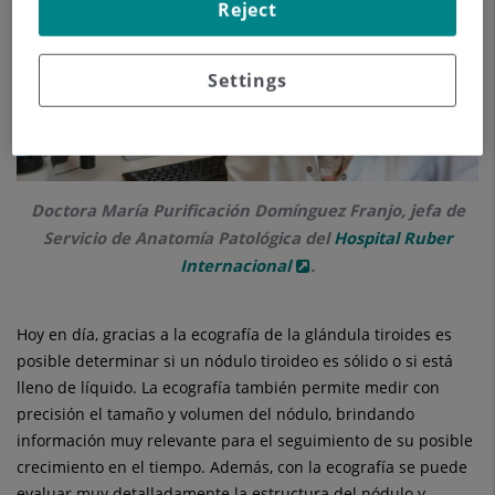
Reject
Settings
Doctora María Purificación Domínguez Franjo, jefa de
Servicio de Anatomía Patológica del
Hospital Ruber
Internacional
.
Hoy en día, gracias a la ecografía de la glándula tiroides es
posible determinar si un nódulo tiroideo es sólido o si está
lleno de líquido. La ecografía también permite medir con
precisión el tamaño y volumen del nódulo, brindando
información muy relevante para el seguimiento de su posible
crecimiento en el tiempo. Además, con la ecografía se puede
evaluar muy detalladamente la estructura del nódulo y