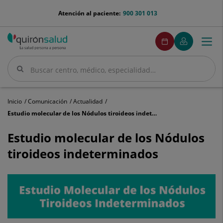
Saltar al contenido
menu-
Atención al paciente:
900 301 013
telefono
menuPedirCita
Pedir
Mi
Togg
Menú
cita
Quirónsalud
navi
Buscar
Buscar
Inicio
Comunicación
Actualidad
Estudio molecular de los Nódulos tiroideos indeterminados
Estudio
molecular
Estudio molecular de los Nódulos
de
tiroideos indeterminados
los
Nódulos
tiroideos
indeterminados