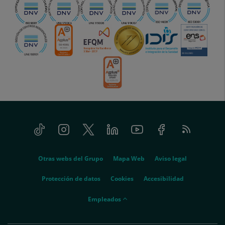
Tiktok
Instagram
Twitter
Linkedin
Youtube
Facebook
Feed
menu-
RSS
social
menu-
Otras webs del Grupo
Mapa Web
Aviso legal
legal
Protección de datos
Cookies
Accesibilidad
menu-
Empleados
empleados