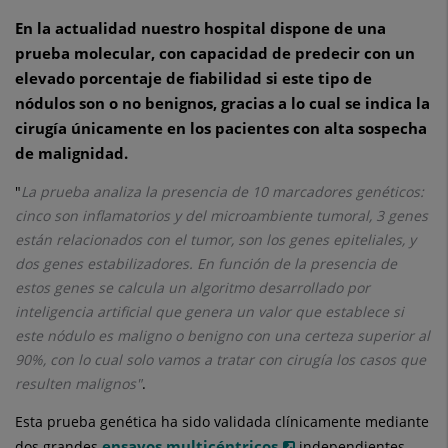
En la actualidad nuestro hospital dispone de una
prueba molecular, con capacidad de predecir con un
elevado porcentaje de fiabilidad si este tipo de
nódulos son o no benignos, gracias a lo cual se indica la
cirugía únicamente en los pacientes con alta sospecha
de malignidad.
"
La prueba analiza la presencia de 10 marcadores genéticos:
cinco son inflamatorios y del microambiente tumoral, 3 genes
están relacionados con el tumor, son los genes epiteliales, y
dos genes estabilizadores. En función de la presencia de
estos genes se calcula un algoritmo desarrollado por
inteligencia artificial que genera un valor que establece si
este nódulo es maligno o benigno con una certeza superior al
90%, con lo cual solo vamos a tratar con cirugía los casos que
resulten malignos"
.
Esta prueba genética ha sido validada clínicamente mediante
ensayos multicéntricos
dos grandes
independientes,