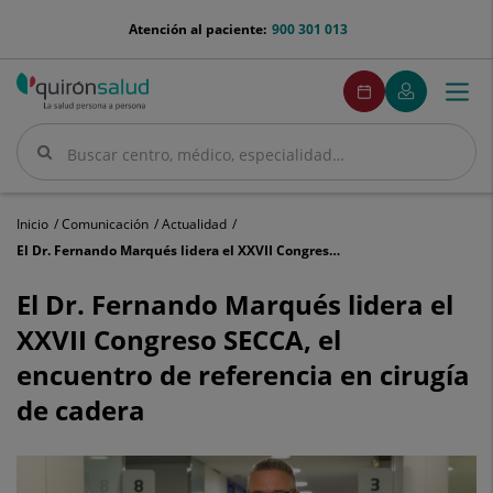
Saltar al contenido
menu-
Atención al paciente:
900 301 013
telefono
menuPedirCita
Pedir
Mi
Togg
Menú
cita
Quirónsalud
navi
Buscar
Buscar
Inicio
Comunicación
Actualidad
El Dr. Fernando Marqués lidera el XXVII Congreso SECCA, el encuentro de referencia en cirugía de cadera
El
Dr.
El Dr. Fernando Marqués lidera el
Fernando
XXVII Congreso SECCA, el
Marqués
lidera
encuentro de referencia en cirugía
el
de cadera
XXVII
Congreso
SECCA,
el