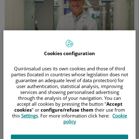
encuentro
de
referencia
en
cirugía
de
cadera
25 de mayo de 2026
Cookies configuration
HOSPITAL UNIVERSITARI EL PILAR
Quirónsalud uses its own cookies and those of third
TRAUMATOLOGÍA Y CIRUGÍA ORTOPÉDICA
parties (located in countries whose legislation does not
guarantee an adequate level of data protection) for
user authentication, statistical analysis, improving
services and showing personalised advertising
El especialista del Hospital El Pilar
through the analysis of your navigation. You can
accept all cookies by pressing the button "
Accept
presidió el congreso anual de la
cookies
" or
configure/refuse them
their use from
Sociedad Española de Cirugía de
this
Settings
. For more information click here:
Cookie
Cadera, reuniendo a los
policy
principales profesionales del país.