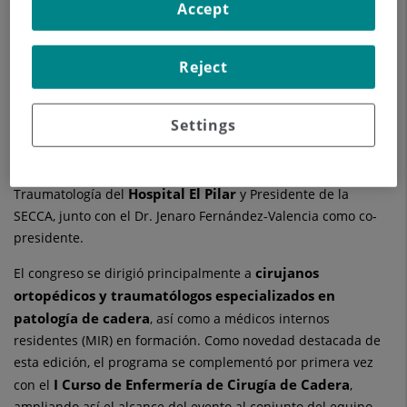
Accept
Los días 21 y 22 de mayo de 2026, la localidad de Sitges
XXVII Congreso de la Sociedad Española de
acogió el
Reject
Cirugía de Cadera (SECCA)
, junto con el Curso de
Enfermería de Cirugía de Cadera, celebrados en el Hotel
Settings
Dr.
Meliá Sitges. Un evento científico presidido por el
Fernando Marqués López
, responsable asistencial de la
Unidad de Cadera del Servicio de Cirugía Ortopédica y
Hospital El Pilar
Traumatología del
y Presidente de la
SECCA, junto con el Dr. Jenaro Fernández-Valencia como co-
presidente.
cirujanos
El congreso se dirigió principalmente a
ortopédicos y traumatólogos especializados en
patología de cadera
, así como a médicos internos
residentes (MIR) en formación. Como novedad destacada de
esta edición, el programa se complementó por primera vez
I Curso de Enfermería de Cirugía de Cadera
con el
,
ampliando así el alcance del evento al conjunto del equipo