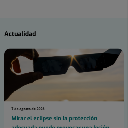
a
en
en
Twitter
Facebook
Linkedin
Actualidad
Actualidad
7 de agosto de 2026
Mirar el eclipse sin la protección
adecuada puede provocar una lesión