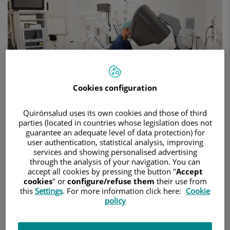
Vitales
2024”,
editado
y
publicado
por
la
Real
Academia
Cookies configuration
Europea
de
Quirónsalud uses its own cookies and those of third
Doctores
parties (located in countries whose legislation does not
guarantee an adequate level of data protection) for
user authentication, statistical analysis, improving
19 de diciembre de 2024
services and showing personalised advertising
HOSPITAL UNIVERSITARIO RUBER JUAN BRAVO
through the analysis of your navigation. You can
accept all cookies by pressing the button "
Accept
cookies
" or
configure/refuse them
their use from
CIRUGÍA GENERAL Y DEL APARATO DIGESTIVO
this
Settings
. For more information click here:
Cookie
Con un artículo titulado “Tecnología, habilidades y
policy
desempeño quirúrgico. La paradoja del robot en cirugía. ¿Es
ético el uso de robots en cirugía?, dentro del Capítulo IV,