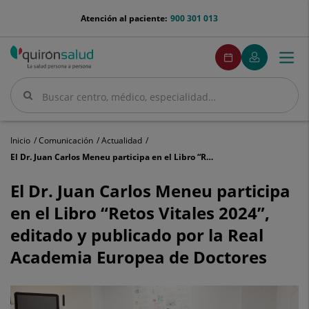
Saltar al contenido
menu-
Atención al paciente:
900 301 013
telefono
menuPedirCita
Pedir
Mi
Togg
Menú
cita
Quirónsalud
navi
Buscar
Buscar
Inicio
Comunicación
Actualidad
El Dr. Juan Carlos Meneu participa en el Libro “Retos Vitales 2024”, editado y publicado por la Real Academia Europea de Doctores
El
Dr.
El Dr. Juan Carlos Meneu participa
Juan
en el Libro “Retos Vitales 2024”,
Carlos
Meneu
editado y publicado por la Real
participa
Academia Europea de Doctores
en
el
Libro
“Retos