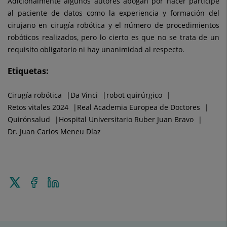
Adicionalmente algunos autores abogan por hacer partícipe
al paciente de datos como la experiencia y formación del
cirujano en cirugía robótica y el número de procedimientos
robóticos realizados, pero lo cierto es que no se trata de un
requisito obligatorio ni hay unanimidad al respecto.
Etiquetas:
Cirugía robótica
Da Vinci
robot quirúrgico
Retos vitales 2024
Real Academia Europea de Doctores
Quirónsalud
Hospital Universitario Ruber Juan Bravo
Dr. Juan Carlos Meneu Díaz
Enviar
Compartir
Compartir
a
en
en
Twitter
Facebook
Linkedin