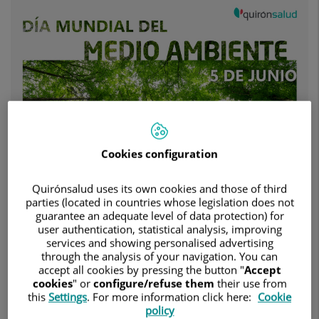
CO2
en
los
dos
últimos
años,
gracias
a
su
compromiso
con
Cookies configuration
la
salud
del
Quirónsalud uses its own cookies and those of third
4 de junio de 2026
planeta
parties (located in countries whose legislation does not
QUIRÓNSALUD
guarantee an adequate level of data protection) for
user authentication, statistical analysis, improving
En dicho periodo ha reducido un 85% las emisiones
services and showing personalised advertising
derivadas del uso de gases anestésicos gracias a su Proyecto
through the analysis of your navigation. You can
de Anestesia Sostenible, mientras que en el último año el
accept all cookies by pressing the button "
Accept
cookies
" or
configure/refuse them
their use from
consumo energético ha disminuido en 9,0 GWh, pese al
this
Settings
. For more information click here:
Cookie
incremento de la actividad quirúrgica.
policy
La salud de las personas y la salud del planeta forman parte