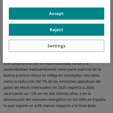
de una misma realidad. Bajo esta premisa, Quirónsalud
integra la sostenibilidad como parte de su modelo de
Accept
transformación asistencial, con la tecnología y el rediseño de
procesos como palancas para mejorar la calidad sanitaria y
Reject
reducir el impacto ambiental. Así, el Grupo se apoya en la
digitalización, la eficiencia de los equipos y la monitorización
de consumos para optimizar recursos y demostrar que
Settings
innovación, excelencia clínica y sostenibilidad forman parte
de una misma forma de hacer sanidad.
Ese compromiso con la responsabilidad social y la
sostenibilidad medioambiental como parte esencial de la
buena práctica clínica se refleja en resultados concretos,
como la reducción del 7% de las emisiones operativas de
gases de efecto invernadero en 2025 respecto a 2024,
alcanzando un 12% en los dos últimos años, o en la
disminución del consumo energético en 9,0 GWh en España,
lo que supone un 4,4% menos respecto a la línea base.