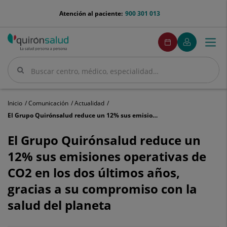
Saltar al contenido
menu-
Atención al paciente:
900 301 013
telefono
menuPedirCita
Pedir
Mi
Togg
Menú
cita
Quirónsalud
navi
Buscar
Buscar
Inicio
Comunicación
Actualidad
El Grupo Quirónsalud reduce un 12% sus emisiones operativas de CO2 en los dos últimos años, gracias a su compromiso con la salud del planeta
El
Grupo
El Grupo Quirónsalud reduce un
Quirónsalud
12% sus emisiones operativas de
reduce
un
CO2 en los dos últimos años,
12%
gracias a su compromiso con la
sus
emisiones
salud del planeta
operativas
de