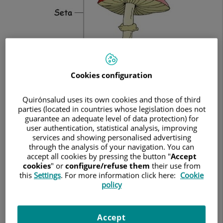
Cookies configuration
hongos comestibles
organismos pluricelulares
Los
son
Quirónsalud uses its own cookies and those of third
formados por dos partes
:
parties (located in countries whose legislation does not
guarantee an adequate level of data protection) for
Seta
: es la parte que está a la vista, es el fruto o
user authentication, statistical analysis, improving
services and showing personalised advertising
reproductor del hongo.
through the analysis of your navigation. You can
Micelio
: es la parte subterránea, encargada de la
accept all cookies by pressing the button "
Accept
cookies
" or
configure/refuse them
their use from
alimentación de la seta.
this
Settings
. For more information click here:
Cookie
policy
hongos
existen
diversas formas
c
oloridos,
Los
de
:
esponjosos, redondeados, de tallo grueso
…
pero lo que
Accept
debemos tener muy claro es si son hongos
comestibles