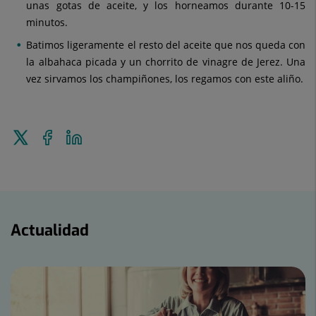
unas gotas de aceite, y los horneamos durante 10-15
minutos.
Batimos ligeramente el resto del aceite que nos queda con
la albahaca picada y un chorrito de vinagre de Jerez. Una
vez sirvamos los champiñones, los regamos con este aliño.
Enviar
Compartir
Compartir
a
en
en
Twitter
Facebook
Linkedin
Actualidad
Actualidad