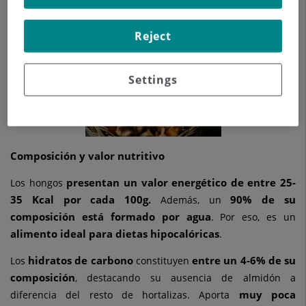
o no, ya que hay variedades que son venenosas y
pueden dar lugar a intoxicaciones o incluso la muerte.
Reject
Settings
Composición y valor nutritivo
presentan un valor energético de entre 25-
Los hongos
35 Kcal por cada 100g.
90% de su
Además, un
composición está formado por agua
. Por eso, es un
alimento ideal para dietas hipocalóricas
.
hidratos de carbono
entre un 4-6% de su
Los
constituyen
composición
, destacando su ausencia de almidón a
muy poca
diferencia del resto de hortalizas. Aporta