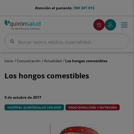
Saltar al contenido
menu-
Atención al paciente:
900 301 013
telefono
menuPedirCita
Pedir
Mi
Togg
Menú
cita
Quirónsalud
navi
Buscar
Buscar
Inicio
Comunicación
Actualidad
Los hongos comestibles
Los
hongos
Los hongos comestibles
comestibles
9 de octubre de 2017
HOSPITAL QUIRÓNSALUD SAN JOSÉ
ENDOCRINOLOGÍA Y NUTRICIÓN