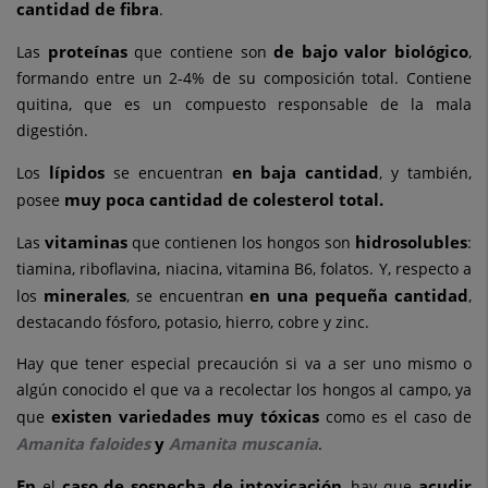
cantidad de fibra
.
proteínas
de bajo valor biológico
Las
que contiene son
,
formando entre un 2-4% de su composición total. Contiene
quitina, que es un compuesto responsable de la mala
digestión.
lípidos
en baja cantidad
Los
se encuentran
, y también,
muy poca cantidad de colesterol total.
posee
vitaminas
hidrosolubles
Las
que contienen los hongos son
:
tiamina, riboflavina, niacina, vitamina B6, folatos. Y, respecto a
minerales
en una pequeña cantidad
los
, se encuentran
,
destacando fósforo, potasio, hierro, cobre y zinc.
Hay que tener especial precaución si va a ser uno mismo o
algún conocido el que va a recolectar los hongos al campo, ya
existen variedades muy tóxicas
que
como es el caso de
Amanita faloides
y
Amanita muscania
.
En
caso de sospecha de intoxicación
acudir
el
, hay que