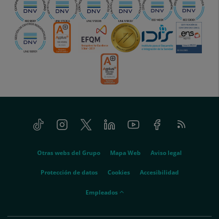
Tiktok
Instagram
Twitter
Linkedin
Youtube
Facebook
Feed
menu-
RSS
social
menu-
Otras webs del Grupo
Mapa Web
Aviso legal
legal
Protección de datos
Cookies
Accesibilidad
menu-
Empleados
empleados