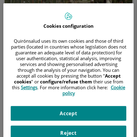
entorno
natural
como
terapia
para
Cookies configuration
los
trastornos
Quirónsalud uses its own cookies and those of third
de
parties (located in countries whose legislation does not
2 de junio de 2026
salud
guarantee an adequate level of data protection) for
mental
user authentication, statistical analysis, improving
HOSPITAL UNIVERSITARI SAGRAT COR
services and showing personalised advertising
through the analysis of your navigation. You can
El Hospital de día Infantojuvenil del Hospital Universitari
accept all cookies by pressing the button "
Accept
Sagrat Cor ha organizado una nueva edición de sus jornadas
cookies
" or
configure/refuse them
their use from
this
Settings
. For more information click here:
Cookie
de educación emocional como terapia para los trastornos de
policy
salud mental. Una jornada que ha tenido lugar en La Granja
Ability Training Center, un entorno natural y seguro que
favorece el bienestar y la convivencia y en la que han
Accept
participado hasta 17 pacientes, acompañadas por dos
educadores especializados en educación emocional aplicada
y dinamización de grupos.
Reject