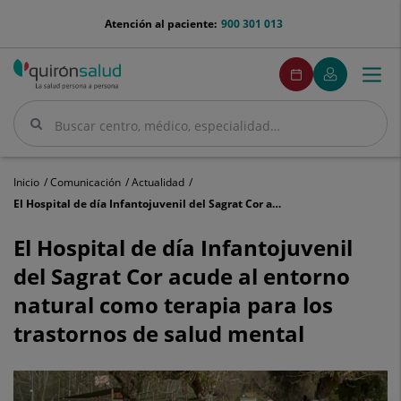
Saltar al contenido
menu-
Atención al paciente:
900 301 013
telefono
menuPedirCita
Pedir
Mi
Togg
Menú
cita
Quirónsalud
navi
Buscar
Buscar
Inicio
Comunicación
Actualidad
El Hospital de día Infantojuvenil del Sagrat Cor acude al entorno natural como terapia para los trastornos de salud mental
El
Hospital
El Hospital de día Infantojuvenil
de
del Sagrat Cor acude al entorno
día
Infantojuvenil
natural como terapia para los
del
trastornos de salud mental
Sagrat
Cor
acude
al