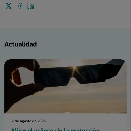
Enviar
Compartir
Compartir
a
en
en
Twitter
Facebook
Linkedin
Actualidad
Actualidad
7 de agosto de 2026
Mirar el eclipse sin la protección