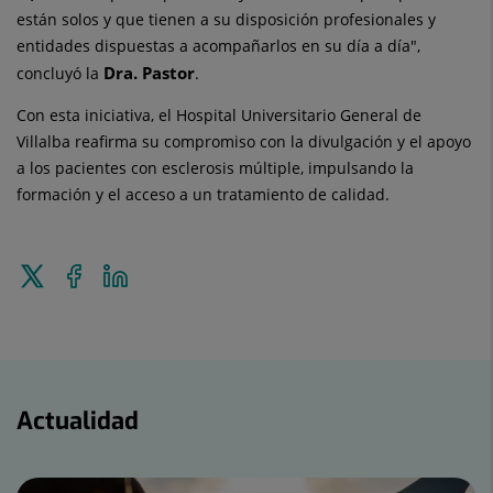
están solos y que tienen a su disposición profesionales y
entidades dispuestas a acompañarlos en su día a día",
Dra. Pastor
concluyó la
.
Con esta iniciativa, el Hospital Universitario General de
Villalba reafirma su compromiso con la divulgación y el apoyo
a los pacientes con esclerosis múltiple, impulsando la
formación y el acceso a un tratamiento de calidad.
Enviar
Compartir
Compartir
a
en
en
Twitter
Facebook
Linkedin
Actualidad
Actualidad