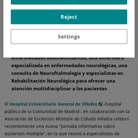
siempre haciendo partícipe de esta decisión al
paciente, y lograr una buena adherencia al
tratamiento, así como del tratamiento
Reject
rehabilitador como abordaje multidisciplinar para,
en última instancia, intentar mejorar la calidad de
Settings
vida de los pacientes
El hospital cuenta con una consulta monográfica en
enfermedades desmielinizantes, una enfermera
especializada en enfermedades neurológicas, una
consulta de Neuroftalmología y especialistas en
Rehabilitación Neurológica para ofrecer una
atención multidisciplinar a los pacientes
El
Hospital Universitario General de Villalba
-hospital
público de la Comunidad de Madrid-, en colaboración con la
Asociación de Esclerosis Múltiple de Collado Villalba celebró
recientemente una nueva "Jornada informativa sobre
esclerosis múltiple", en la que reunió a especialistas de