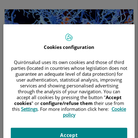
y
concienciación
sobre
la
esclerosis
múltiple
con
una
Cookies configuration
jornada
para
Quirónsalud uses its own cookies and those of third
pacientes
parties (located in countries whose legislation does not
y
guarantee an adequate level of data protection) for
familiares
user authentication, statistical analysis, improving
13 de marzo de 2025
services and showing personalised advertising
through the analysis of your navigation. You can
HOSPITAL UNIVERSITARIO GENERAL DE VILLALBA
accept all cookies by pressing the button "
Accept
cookies
" or
configure/refuse them
their use from
El diagnóstico precoz y los nuevos tratamientos han
this
Settings
. For more information click here:
Cookie
cambiado significativamente la evolución de esta patología
policy
La jornada resaltó la importancia del diagnóstico y
tratamiento precoz, elegir la terapia más adecuada,
Accept