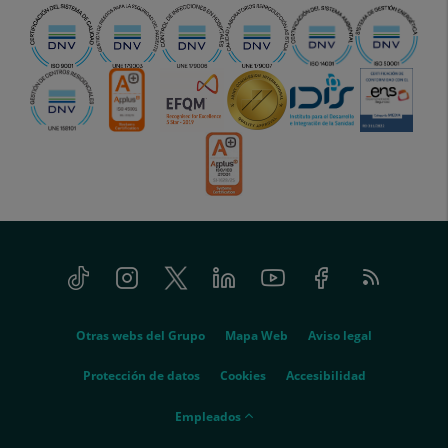
Tiktok
Instagram
Twitter
Linkedin
Youtube
Facebook
Feed
menu-
RSS
social
menu-
Otras webs del Grupo
Mapa Web
Aviso legal
legal
Protección de datos
Cookies
Accesibilidad
menu-
Empleados
empleados