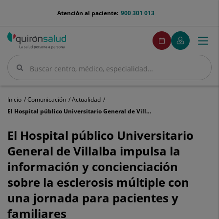
Saltar al contenido
menu-
Atención al paciente:
900 301 013
telefono
menuPedirCita
Pedir
Mi
Togg
Menú
cita
Quirónsalud
navi
Buscar
Buscar
Inicio
Comunicación
Actualidad
El Hospital público Universitario General de Villalba impulsa la información y concienciación sobre la esclerosis múltiple con una jornada para pacientes y familiares
El
Hospital
El Hospital público Universitario
público
General de Villalba impulsa la
Universitario
General
información y concienciación
de
sobre la esclerosis múltiple con
Villalba
impulsa
una jornada para pacientes y
la
información
familiares