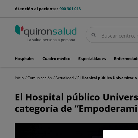
Saltar al contenido
menu-
Atención al paciente:
900 301 013
telefono
Buscar
Buscar
menuPrincipal
Hospitales
Cuadro médico
Especialidades
Enfermedade
Inicio
Comunicación
Actualidad
El
Hospital
El Hospital público Univer
público
Universitario
categoría de “Empoderamien
Rey
Juan
Carlos,
Premio
Ennova