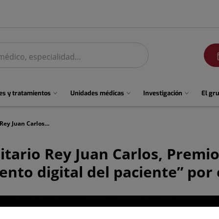
men
s y tratamientos
Unidades médicas
Investigación
El gr
El Hospital público Universitario Rey Juan Carlos, Premio Ennova Health en la categoría de “Empoderamiento digital del paciente” por el proyecto SIAP Online
sitario Rey Juan Carlos, Premi
to digital del paciente” por 