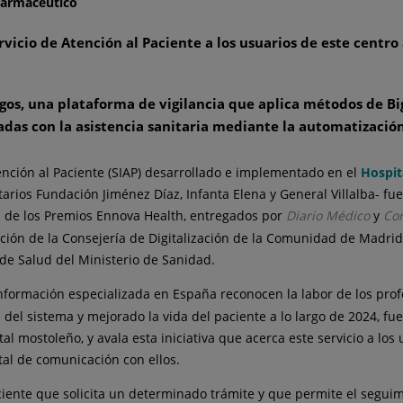
 Farmacéutico
rvicio de Atención al Paciente a los usuarios de este centro
s, una plataforma de vigilancia que aplica métodos de Big D
adas con la asistencia sanitaria mediante la automatización
Atención al Paciente (SIAP) desarrollado e implementado en el
Hospit
arios Fundación Jiménez Díaz, Infanta Elena y General Villalba- fu
ón de los Premios Ennova Health, entregados por
Diario Médico
y
Cor
zación de la Consejería de Digitalización de la Comunidad de Madrid
 de Salud del Ministerio de Sanidad.
información especializada en España reconocen la labor de los profe
d del sistema y mejorado la vida del paciente a lo largo de 2024, f
al mostoleño, y avala esta iniciativa que acerca este servicio a los 
tal de comunicación con ellos.
ciente que solicita un determinado trámite y que permite el segui