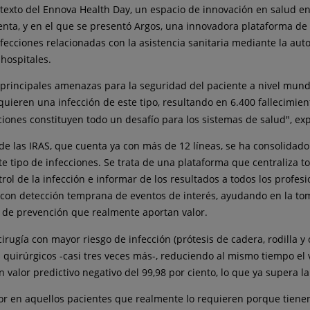
ntexto del Ennova Health Day, un espacio de innovación en salud e
renta, y en el que se presentó Argos, una innovadora plataforma de 
 infecciones relacionadas con la asistencia sanitaria mediante la aut
 hospitales.
s principales amenazas para la seguridad del paciente a nivel mun
quieren una infección de este tipo, resultando en 6.400 fallecimie
ciones constituyen todo un desafío para los sistemas de salud", exp
a de las IRAS, que cuenta ya con más de 12 líneas, se ha consolida
e tipo de infecciones. Se trata de una plataforma que centraliza to
l de la infección e informar de los resultados a todos los profesion
os con detección temprana de eventos de interés, ayudando en la t
s de prevención que realmente aportan valor.
de cirugía con mayor riesgo de infección (prótesis de cadera, rodill
quirúrgicos -casi tres veces más-, reduciendo al mismo tiempo el 
n valor predictivo negativo del 99,98 por ciento, lo que ya supera 
lor en aquellos pacientes que realmente lo requieren porque tienen