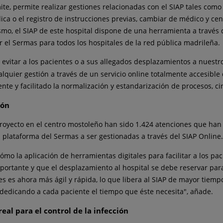
ite, permite realizar gestiones relacionadas con el SIAP tales como
ica o el registro de instrucciones previas, cambiar de médico y cen
o, el SIAP de este hospital dispone de una herramienta a través de
r el Sermas para todos los hospitales de la red pública madrileña.
ara evitar a los pacientes o a sus allegados desplazamientos a nues
alquier gestión a través de un servicio online totalmente accesible
te y facilitado la normalización y estandarización de procesos, ci
ión
 proyecto en el centro mostoleño han sido 1.424 atenciones que ha
la plataforma del Sermas a ser gestionadas a través del SIAP Online.
cómo la aplicación de herramientas digitales para facilitar a los p
portante y que el desplazamiento al hospital se debe reservar para
nes es ahora más ágil y rápida, lo que libera al SIAP de mayor tiem
dedicando a cada paciente el tiempo que éste necesita", añade.
eal para el control de la infección