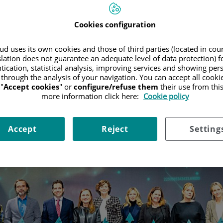
Cookies configuration
d uses its own cookies and those of third parties (located in co
slation does not guarantee an adequate level of data protection) f
tication, statistical analysis, improving services and showing per
 through the analysis of your navigation. You can accept all cooki
"
Accept cookies
" or
configure/refuse them
their use from thi
more information click here:
Cookie policy
Accept
Reject
Setting