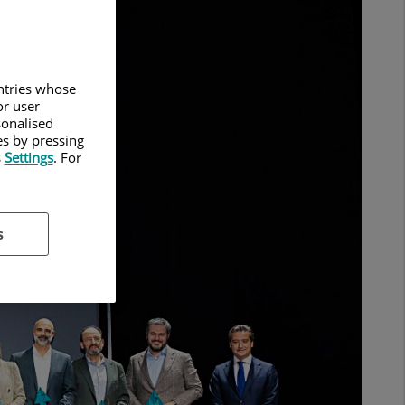
untries whose
or user
sonalised
es by pressing
s
Settings
. For
s