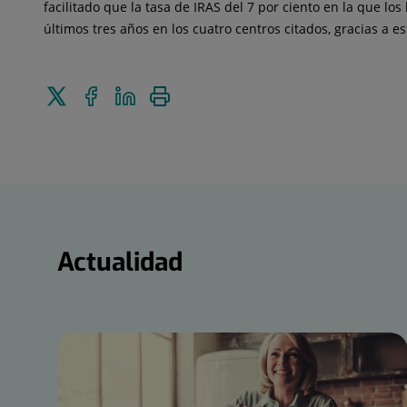
facilitado que la tasa de IRAS del 7 por ciento en la que l
últimos tres años en los cuatro centros citados, gracias a e
Enviar
Compartir
Compartir
Imprimir
a
en
en
Twitter
Facebook
Linkedin
Actualidad
Actualidad