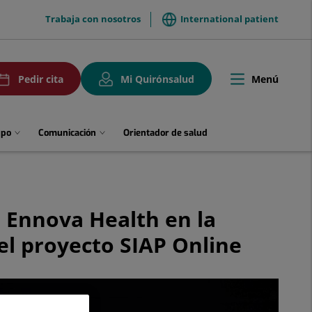
menuTop
Trabaja con nosotros
International patient
uPedirCita
Menú
Pedir cita
Mi Quirónsalud
Toggle
navigation
upo
Comunicación
Orientador de salud
o Ennova Health en la
el proyecto SIAP Online