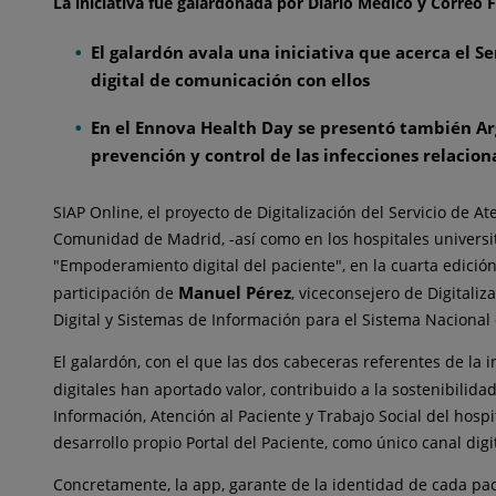
La iniciativa fue galardonada por Diario Médico y Correo
El galardón avala una iniciativa que acerca el Se
digital de comunicación con ellos
En el Ennova Health Day se presentó también Argo
prevención y control de las infecciones relacion
SIAP Online, el proyecto de Digitalización del Servicio de 
Comunidad de Madrid, -así como en los hospitales universit
"Empoderamiento digital del paciente", en la cuarta edici
Manuel Pérez
participación de
, viceconsejero de Digitali
Digital y Sistemas de Información para el Sistema Nacional
El galardón, con el que las dos cabeceras referentes de la 
digitales han aportado valor, contribuido a la sostenibilida
Información, Atención al Paciente y Trabajo Social del hospit
desarrollo propio Portal del Paciente, como único canal digi
Concretamente, la app, garante de la identidad de cada pa