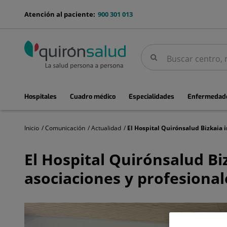
Saltar al contenido
menu-
Atención al paciente:
900 301 013
telefono
Buscar
Buscar
menuPrincipal
Hospitales
Cuadro médico
Especialidades
Enfermedade
Inicio
Comunicación
Actualidad
El
Hospital
El Hospital Quirónsalud Bi
Quirónsalud
Bizkaia
asociaciones y profesional
impulsa
la
escucha
activa
a