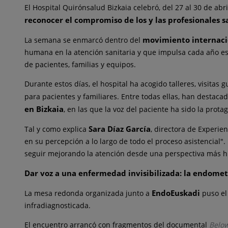
El Hospital Quirónsalud Bizkaia celebró,
de
l 27 al 30
de
abri
reconocer el compromiso
de
los y las profesionales 
movimiento internac
La semana se enmarcó
de
ntro
de
l
humana en la atención sanitaria y que impulsa cada año es
de
pacientes, familias y equipos.
Durante estos días, el hospital ha acogido talleres, visitas 
para pacientes y familiares. Entre todas ellas, han
de
staca
en Bizkaia
, en las que la voz
de
l paciente ha sido la protag
Sara Díaz García
Tal y como explica
, directora
de
Experien
en su percepción a lo largo
de
todo el proceso asistencial"
seguir mejorando la atención
de
sde una perspectiva más 
Dar voz a una enfermedad invisibilizada: la endomet
EndoEuskadi
La mesa redonda organizada junto a
puso el
infradiagnosticada.
El encuentro arrancó con fragmentos
de
l documental
Below