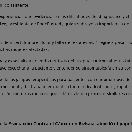
lico asistente.
experiencias que evidenciaron las dificultades
de
l diagnóstico y el
lez
, presidenta
de
EndoEuskadi, quien subrayó la importancia
de
q
os
de
incertidumbre, dolor y falta
de
respuestas. "Llegué a pasar 
uchas mujeres afectadas.
ga y especialista en endometriosis
de
l Hospital Quirónsalud Bizkai
clave escuchar a la paciente y entender su sintomatología en su con
le
de
los grupos terapéuticos para pacientes con endometriosis
de
emocional y
de
l trabajo terapéutico tanto individual como grupal: 
ficación con otras mujeres que están viviendo procesos similares re
Asociación Contra el Cáncer en Bizkaia, abordó el pape
on la