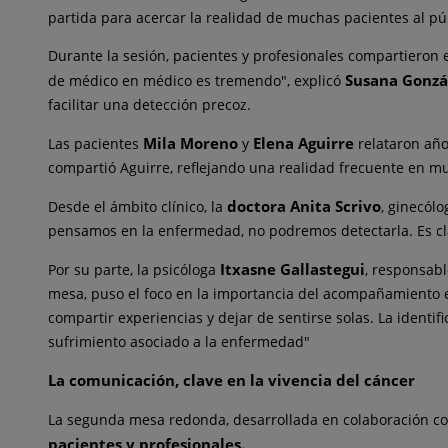
partida para acercar la realidad
de
muchas pacientes al púb
Durante la sesión, pacientes y profesionales compartieron 
Susana Gonzá
de
médico en médico es tremendo", explicó
facilitar una
de
tección precoz.
Mila Moreno
Elena Aguirre
Las pacientes
y
relataron añ
compartió Aguirre, reflejando una realidad frecuente en m
doctora Anita Scrivo
De
sde el ámbito clínico, la
,
ginecólo
pensamos en la enfermedad, no podremos
de
tectarla. Es 
Itxasne Gallastegui
Por su parte, la psicóloga
, responsab
mesa, puso el foco en la importancia
de
l acompañamiento 
compartir experiencias y
de
jar
de
sentirse solas. La identi
sufrimiento asociado a la enfermedad"
La comunicación, clave en la vivencia
de
l cáncer
La segunda mesa redonda,
de
sarrollada en colaboración c
pacientes y profesionales.