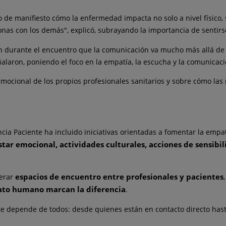
so
de
manifiesto cómo la enfermedad impacta no solo a nivel físico, 
ionas con los
de
más", explicó, subrayando la importancia
de
sentirs
n durante el encuentro que la comunicación va mucho más allá
de
laron, poniendo el foco en la empatía, la escucha y la comunicaci
 emocional
de
los propios profesionales sanitarios y sobre cómo la
cia Paciente ha incluido iniciativas orientadas a fomentar la empa
tar emocional, actividades culturales, acciones
de
sensibil
espacios
de
encuentro entre profesionales y pacientes
nerar
rato humano marcan la diferencia
.
te
de
pende
de
todos:
de
sde quienes están en contacto directo has