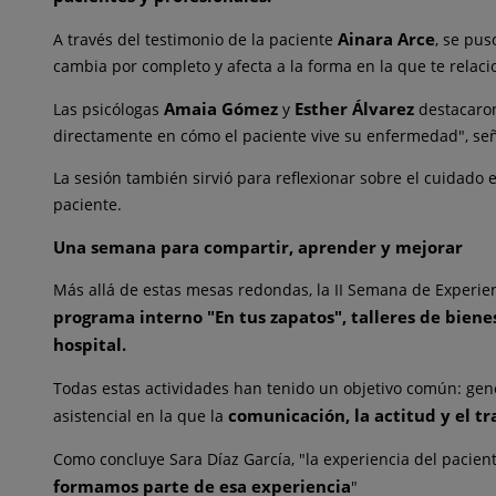
Ainara Arce
A través
de
l testimonio
de
la paciente
, se pu
cambia por completo y afecta a la forma en la que te relac
Amaia Gómez
Esther Álvarez
Las psicólogas
y
de
stacaro
directamente en cómo el paciente vive su enfermedad", seña
La sesión también sirvió para reflexionar sobre el cuidado
paciente.
Una semana para compartir, aprender y mejorar
Más allá
de
estas mesas redondas, la II Semana
de
Experien
programa interno "En tus zapatos", talleres
de
bienes
hospital.
Todas estas actividades han tenido un objetivo común: ge
comunicación, la actitud y el t
asistencial en la que la
Como concluye Sara Díaz García, "la experiencia
de
l pacien
formamos parte
de
esa experiencia
"