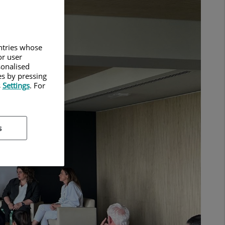
untries whose
or user
sonalised
es by pressing
s
Settings
. For
s