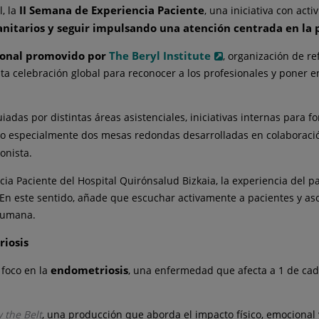
II Semana
de
Experiencia Paciente
l, la
, una iniciativa con act
sanitarios y seguir impulsando una atención centrada en la 
ional promovido por
The Beryl Institute
, organización
de
re
ta celebración global para
reconocer a los profesionales y
poner en
guiadas por distintas áreas asistenciales, iniciativas internas para
do especialmente dos mesas redondas
de
sarrolladas en colaborac
onista.
cia Paciente
de
l Hospital Quirónsalud Bizkaia, la experie
ncia
de
l p
. En este sentido, añade que escuchar activamente a pacientes y 
humana.
riosis
endometriosis
 foco en la
, una enfermedad que afecta a 1
de
cad
 the Belt
, una producción que aborda el impacto físico, emocional 