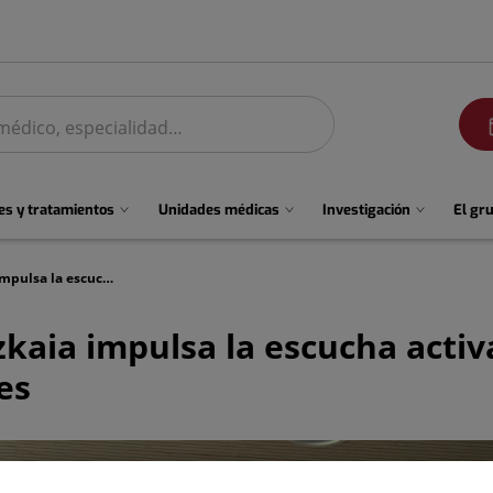
men
s y tratamientos
Unidades médicas
Investigación
El gr
El Hospital Quirónsalud Bizkaia impulsa la escucha activa a paciente junto a asociaciones y profesionales
zkaia impulsa la escucha activ
es