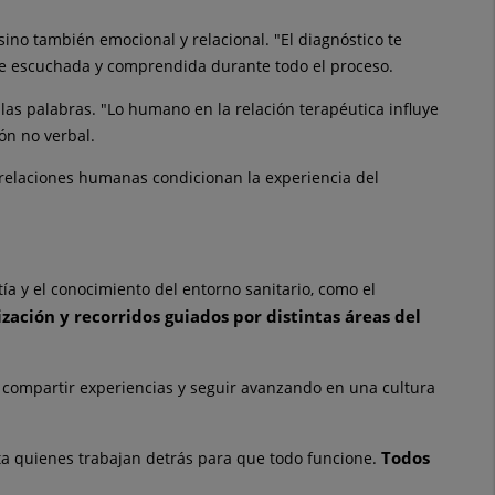
sino también emocional y relacional. "El diagnóstico te
e escuchada y comprendida durante todo el proceso.
las palabras. "Lo humano en la relación terapéutica influye
ón no verbal.
s relaciones humanas condicionan la experiencia
de
l
tía y el conocimiento
de
l entorno sanitario, como el
ización y recorridos guiados por distintas áreas
de
l
, compartir experiencias y seguir avanzando en una cultura
Todos
ta quienes trabajan
de
trás para que todo funcione.