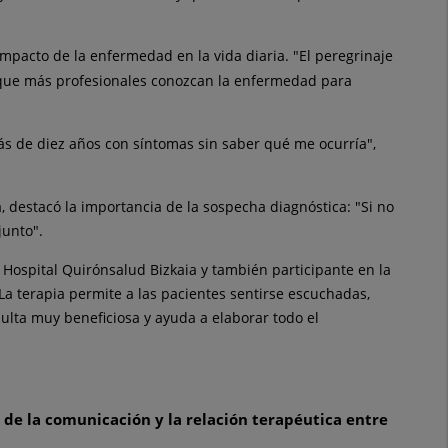
 impacto
de
la enfermedad en la vida diaria. "El peregrinaje
ue más profesionales conozcan la enfermedad para
más
de
diez años con síntomas sin saber qué me ocurría",
a,
de
stacó la importancia
de
la sospecha diagnóstica: "Si no
junto".
l Hospital Quirónsalud Bizkaia y también participante en la
"La terapia permite a las pacientes sentirse escuchadas,
sulta muy beneficiosa y ayuda a elaborar todo el
l
de
la comunicación y la relación terapéutica entre