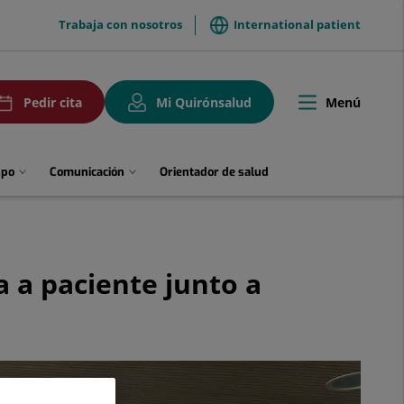
menuTop
Trabaja con nosotros
International patient
uPedirCita
Menú
Pedir cita
Mi Quirónsalud
Toggle
navigation
upo
Comunicación
Orientador de salud
a a paciente junto a