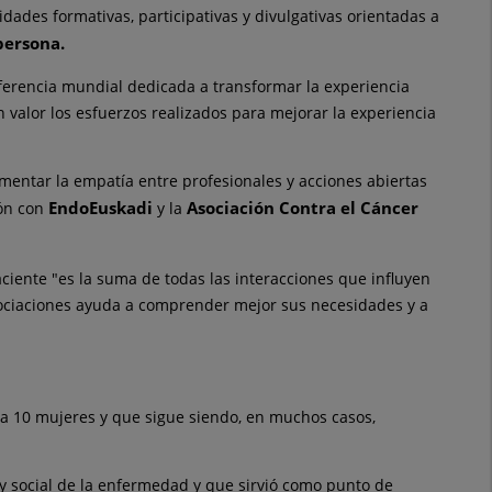
ividades formativas, participativas y divulgativas orientadas a
persona.
ferencia mundial
de
dicada a transformar la experiencia
 valor los esfuerzos realizados para mejorar la experiencia
 fomentar la empatía entre profesionales y acciones abiertas
EndoEuskadi
Asociación Contra el Cáncer
ión con
y la
aciente
"es la suma
de
todas las interacciones que influyen
asociaciones ayuda a comprender mejor sus necesidades y a
a 10 mujeres y que sigue siendo, en muchos casos,
y social
de
la enfermedad y que sirvió como punto
de